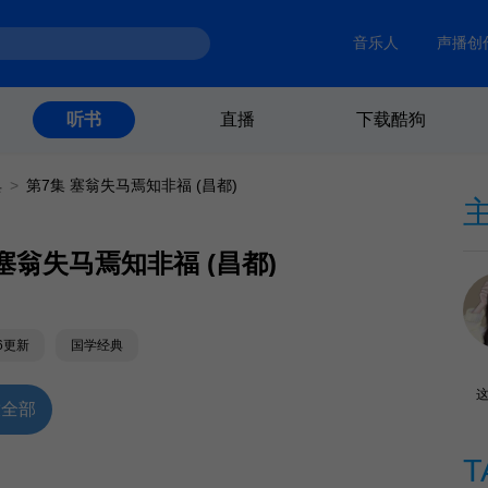
音乐人
声播创
直播
下载酷狗
听书
典
>
第7集 塞翁失马焉知非福 (昌都)
 塞翁失马焉知非福 (昌都)
16更新
国学经典
放全部
T