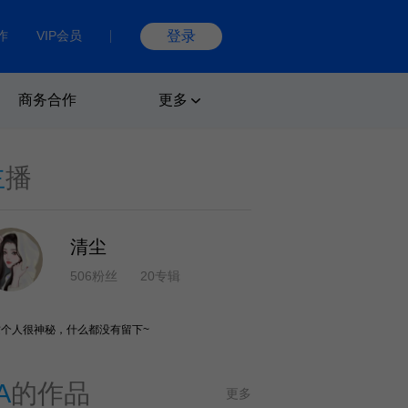
作
VIP会员
登录
商务合作
更多
主
播
清尘
506粉丝
20专辑
这个人很神秘，什么都没有留下~
A
的作品
更多