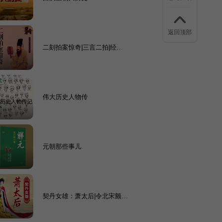
返回顶部
二刻拍案惊奇|三言二拍|经典
文学
伟大历史人物传
元朝那些事儿
契丹女雄：萧太后|令北宋颤抖
的大辽“武则天”