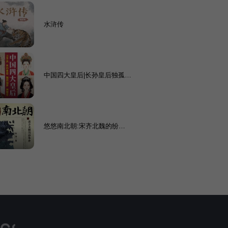
水浒传
中国四大皇后|长孙皇后独孤伽
罗阴丽华卫子夫
悠悠南北朝:宋齐北魏的纷争
史