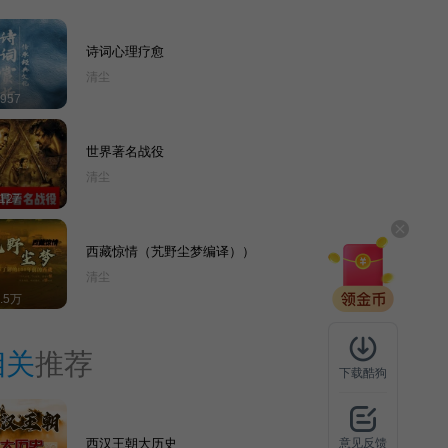
诗词心理疗愈
清尘
957
世界著名战役
清尘
127
西藏惊情（艽野尘梦编译））
清尘
2.5万
相关
推荐
下载酷狗
西汉王朝大历史
意见反馈