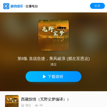
打开
第8集 首战告捷，乘风破浪 (腊左至恩达)
清尘
西藏惊情（艽野尘梦编译））
44
清尘