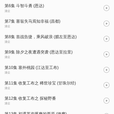
第6集 斗智斗勇 (恩达)
清尘
第7集 塞翁失马焉知非福 (昌都)
清尘
第8集 首战告捷，乘风破浪 (腊左至恩达)
清尘
第9集 除夕之夜遭遇突袭 (恩达至拉里)
清尘
第10集 塞外桃园 (江达至工布)
清尘
第11集 收复工布之 稀世珍宝 (甘珠尔经)
清尘
第12集 收复工布之 探秘野番
清尘
第13集 初遇英姿飒爽的西原 (德摩)