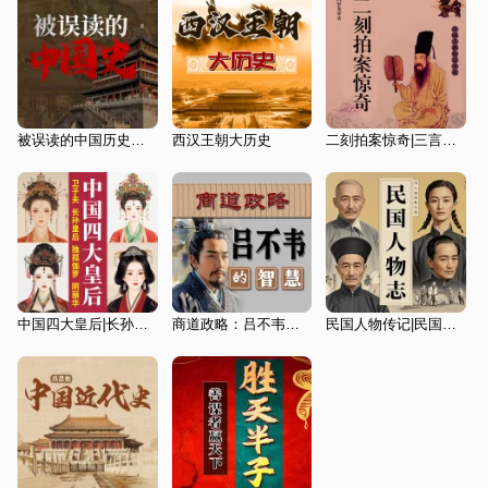
被误读的中国历史：颠覆常识的100个历史真相
西汉王朝大历史
二刻拍案惊奇|三言二拍|经典文学
中国四大皇后|长孙皇后独孤伽罗阴丽华卫子夫
商道政略：吕不韦的智慧
民国人物传记|民国历史往事传奇人物