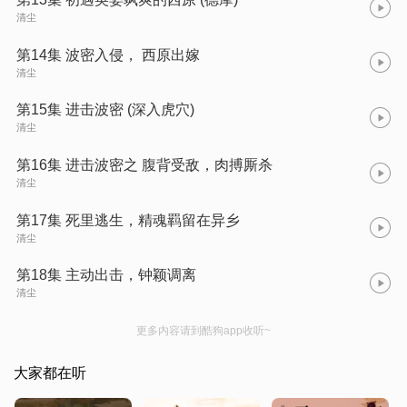
清尘
第14集 波密入侵， 西原出嫁
清尘
第15集 进击波密 (深入虎穴)
清尘
第16集 进击波密之 腹背受敌，肉搏厮杀
清尘
第17集 死里逃生，精魂羁留在异乡
清尘
第18集 主动出击，钟颖调离
清尘
更多内容请到酷狗app收听~
大家都在听