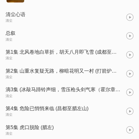
清尘心语
清尘
总叙
清尘
第1集 北风卷地白草折，胡天八月即飞雪 (成都至打箭炉)
清尘
第2集 山重水复疑无路，柳暗花明又一村 (打箭炉至道坞)
清尘
滴3集 (冰敲马蹄铃声细，雪压枪头剑气寒（霍尔章谷至昌都)
清尘
第4集 危险已悄悄来临 (昌都至腊左山)
清尘
第5集 虎口脱险 (腊左)
清尘