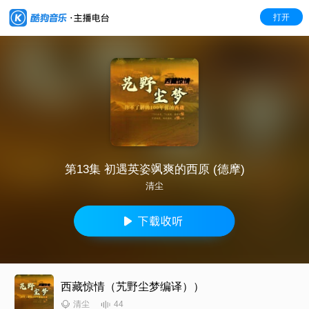
打开
第13集 初遇英姿飒爽的西原 (德摩)
清尘
西藏惊情（艽野尘梦编译））
44
清尘