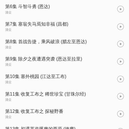
第6集 斗智斗勇 (恩达)
清尘
第7集 塞翁失马焉知非福 (昌都)
清尘
第8集 首战告捷，乘风破浪 (腊左至恩达)
清尘
第9集 除夕之夜遭遇突袭 (恩达至拉里)
清尘
第10集 塞外桃园 (江达至工布)
清尘
第11集 收复工布之 稀世珍宝 (甘珠尔经)
清尘
第12集 收复工布之 探秘野番
清尘
第13集 初遇英姿飒爽的西原 (德摩)