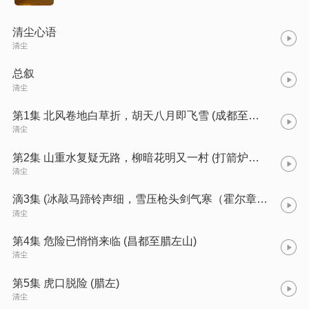
清尘心语
清尘
总叙
清尘
第1集 北风卷地白草折，胡天八月即飞雪 (成都至打箭炉)
清尘
第2集 山重水复疑无路，柳暗花明又一村 (打箭炉至道坞)
清尘
滴3集 (冰敲马蹄铃声细，雪压枪头剑气寒（霍尔章谷至昌都)
清尘
第4集 危险已悄悄来临 (昌都至腊左山)
清尘
第5集 虎口脱险 (腊左)
清尘