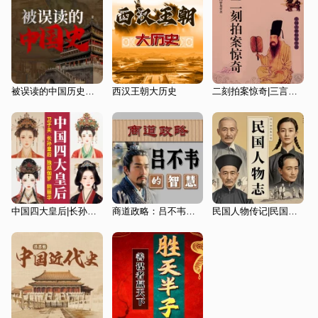
被误读的中国历史：颠覆常识的100个历史真相
西汉王朝大历史
二刻拍案惊奇|三言二拍|经典文学
中国四大皇后|长孙皇后独孤伽罗阴丽华卫子夫
商道政略：吕不韦的智慧
民国人物传记|民国历史往事传奇人物