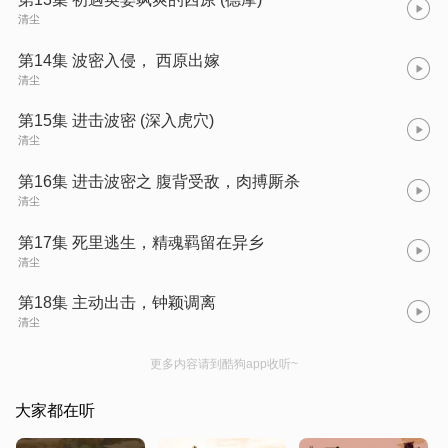
清尘
第14集 波密入侵， 西原出嫁
清尘
第15集 进击波密 (深入虎穴)
清尘
第16集 进击波密之 腹背受敌，肉搏厮杀
清尘
第17集 死里逃生，精魂羁留在异乡
清尘
第18集 主动出击，钟颖调离
清尘
更多内容请到酷狗app收听~
大家都在听