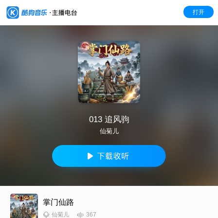
打开
013 追风驹
仙菊儿
掌门仙路
367
仙菊儿