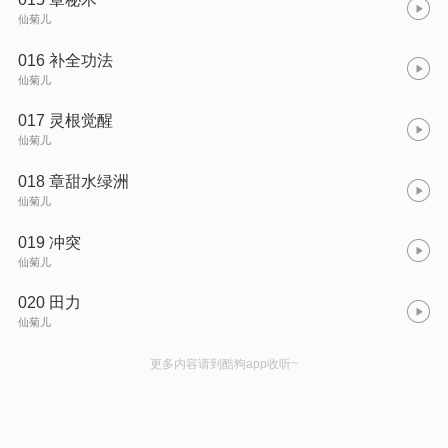
仙菊儿
016 补全功法
仙菊儿
017 灵根觉醒
仙菊儿
018 章甜水绿洲
仙菊儿
019 冲突
仙菊儿
020 田力
仙菊儿
更多内容请到酷狗app收听~