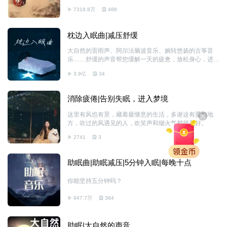
7318.8万
488
枕边入眠曲|减压舒缓
大自然的雷雨声、阿尔法脑波音乐、婉转悠扬的古筝音
乐……舒缓的声音帮您缓解一天的疲惫，放松身心，进入
深度睡眠。
3.9亿
34
消除疲倦|告别失眠，进入梦境
这里有风也有景，藏着最惬意的生活，多谢这有爱的地
方，吹过的风遇见的人，欢笑声和烟火气都很美好。
2741
3
助眠曲|助眠减压|5分钟入眠|每晚十点
你能坚持五分钟吗？
947.7万
384
助眠|大自然的声音