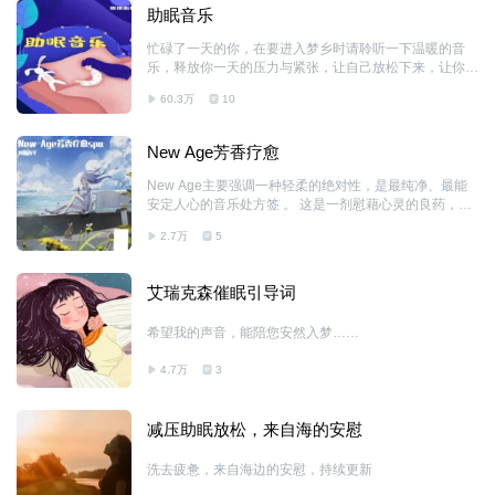
意识之中。我们每个人天生就拥有这样的感知能力，我们
助眠音乐
每个人都能集中精力活在当下。观察一下学走路的儿童，
你会发现，哪怕是普通的事，也能给我们带来令人惊叹的
忙碌了一天的你，在要进入梦乡时请聆听一下温暖的音
快乐。观息正是通过重组愚钝的、被删改的、被封锁的及
乐，释放你一天的压力与紧张，让自己放松下来，让你拥
被抑制的想法和习惯，来重新唤醒快乐从容的你。
有一个高质量的睡眠，拥有更好的身心健康。
60.3万
10
New Age芳香疗愈
New Age主要强调一种轻柔的绝对性，是最纯净、最能
安定人心的音乐处方签 。 这是一剂慰藉心灵的良药，空
灵饱含情感的优美曲韵，放飞心情，阳光下浮游在蔚蓝海
2.7万
5
洋之上随音浪漂流。
艾瑞克森催眠引导词
希望我的声音，能陪您安然入梦……
4.7万
3
减压助眠放松，来自海的安慰
洗去疲惫，来自海边的安慰，持续更新