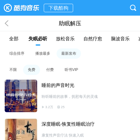
下载酷狗
助眠解压
全部
失眠必听
放松音乐
自然疗愈
脑波音乐
综合排序
播放最多
最新发布
不限
免费
付费
听书VIP
睡前的声音时光
聆听睡前的故事，抚慰每天的灵魂
3.2万
25
深度睡眠-恢复性睡眠治疗
康复性声音疗法 快速入眠