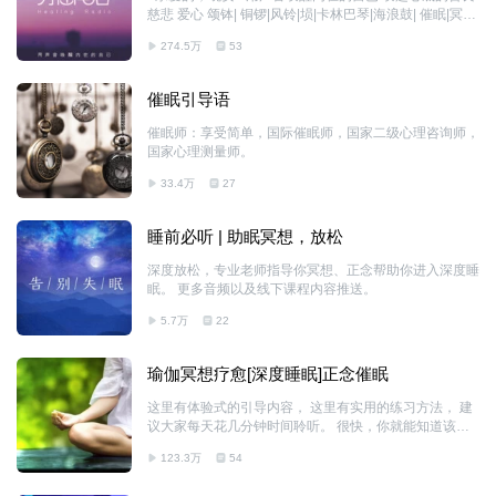
快乐。观息正是通过重组愚钝的、被删改的、被封锁的及
慈悲 爱心 颂钵| 铜锣|风铃|埙|卡林巴琴|海浪鼓| 催眠|冥想|
被抑制的想法和习惯，来重新唤醒快乐从容的你。
唱诵|纯乐|放松|助眠|角色扮演| 关于阳光 电台主播，声音
274.5万
53
疗愈师，国家心理咨询师，国际声音疗愈师TTC师资认
证。
催眠引导语
催眠师：享受简单，国际催眠师，国家二级心理咨询师，
国家心理测量师。
33.4万
27
睡前必听 | 助眠冥想，放松
深度放松，专业老师指导你冥想、正念帮助你进入深度睡
眠。 更多音频以及线下课程内容推送。
5.7万
22
瑜伽冥想疗愈[深度睡眠]正念催眠
这里有体验式的引导内容， 这里有实用的练习方法， 建
议大家每天花几分钟时间聆听。 很快，你就能知道该如
何在每时每刻找到平静、平和与快乐——哪怕是在意识混
123.3万
54
沌杂乱的时刻。 观息是一把钥匙。观息的本质是让你回
归感知。它好比一条回家的路，让你回到与生俱来的强大