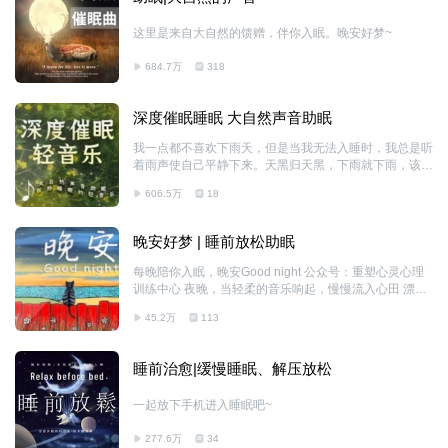
这里是来自大自然的馈赠，伴你入眠。晚安好梦~
684.7万
318
深度催眠睡眠 大自然声音助眠
我一点都不喜欢下雨天，但是当我无法入睡时，我总是听
着雨声使自己平静下来。天黑归天黑，下雨就下雨，该来
的情绪都不抗拒。睡眠归睡眠，清醒就清醒，该做的事情
606.5万
18
都不忘记。随遇而安，因为有了能自己站稳的底气。
晚安好梦 | 睡前放松助眠
每晚陪你入眠，晚安Good night 公众号：重塑心灵心理
训练中心 夜晚，当轻柔的音乐响起，慢慢流入心田 漂泊
的心，终于找到了停靠的港湾 那是怎样的一种欣喜？妙
45.2万
113
不可言 在茫茫人海中相遇，即是一种缘分~ 夜，深了，
星星点点，左右顾盼 只有窗外的风，还在轻轻呢喃，仿
佛在诉说谁的思念 而我，只想在安然入睡之前，道一声
睡前治愈|缓慢睡眠、解压放松
晚安，好梦~
一起放下手机进入睡眠吧~
277.6万
34