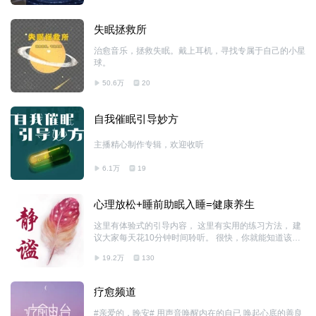
失眠拯救所
治愈音乐，拯救失眠。戴上耳机，寻找专属于自己的小星
球。
50.6万
20
自我催眠引导妙方
主播精心制作专辑，欢迎收听
6.1万
19
心理放松+睡前助眠入睡=健康养生
这里有体验式的引导内容， 这里有实用的练习方法， 建
议大家每天花10分钟时间聆听。 很快，你就能知道该如
何在每时每刻找到平静、平和与快乐——哪怕是在意识混
19.2万
130
沌杂乱的时刻。 观息是一把钥匙。观息的本质是让你回
归感知。它好比一条回家的路，让你回到与生俱来的强大
意识之中。我们每个人天生就拥有这样的感知能力，我们
疗愈频道
每个人都能集中精力活在当下。观察一下学走路的儿童，
你会发现，哪怕是普通的事，也能给我们带来令人惊叹的
#亲爱的，晚安# 用声音唤醒内在的自已 唤起心底的善良