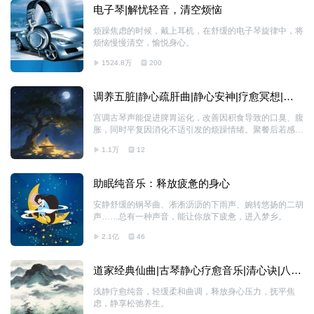
电子琴|解忧轻音，清空烦恼
烦躁焦虑的时候，戴上耳机，在舒缓的电子琴旋律中，将
烦恼慢慢清空，愉悦身心。
1524.8万
200
调养五脏|静心疏肝曲|静心安神|疗愈冥想|国
风|安神静心
宫调古琴声能促进脾胃运化，改善因积食导致的口臭、腹
胀，同时平复因消化不适引发的烦躁情绪。聚餐后若感觉
积食，立即听 15 分钟，搭配散步 10 分钟，避免久坐，
1.1万
12
帮助食物消化。
助眠纯音乐：释放疲惫的身心
安静舒缓的钢琴曲、淅淅沥沥的下雨声、婉转悠扬的二胡
声……总有一种声音，能让你放下疲惫，进入梦乡。
2.1亿
46
道家经典仙曲|古琴静心疗愈音乐|清心诀|八大
神咒
浅静疗愈纯音，轻缓柔和曲调，释放身心压力，抚平焦
虑，静享松弛养生。