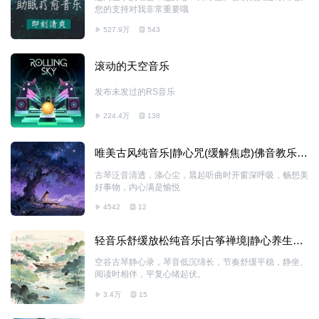
您的支持对我非常重要哦
527.9万
543
滚动的天空音乐
发布未发过的RS音乐
224.4万
138
唯美古风纯音乐|静心咒(缓解焦虑)佛音教乐|
下雨声|国风
古琴泛音清透，涤心尘，晨起听曲时开窗深呼吸，畅想美
好事物，内心满是愉悦
4542
12
轻音乐舒缓放松纯音乐|古筝禅境|静心养生曲|
养生
空谷古琴静心录，琴音低沉绵长，节奏舒缓平稳，静坐、
阅读时相伴，平复心绪起伏。
3.4万
15