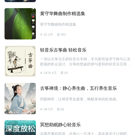
黄守华舞曲制作精选集
黄守华舞曲制作精选集
32.2万
352
轻音乐古筝曲 轻松音乐
一张以古筝为主的轻音乐专辑，专为那些追求宁静与心灵
慰藉的听众设计。古筝的悠扬韵律与柔和的轻音乐完美融
合，营造出一种宁静、和谐的氛围。每一首曲目都仿佛是
2476.4万
20
一段美丽的故事，带你走进一个悠远、古朴的世界，感受
自然的声音和心灵的平静。无论是放松心情，还是静心冥
想，这张专辑都是您不可或缺的良伴。
古筝禅境：静心养生曲，五行养生音乐
闭眼静听，让禅音带走疲惫，唤醒身体的松弛感。
39.5万
64
冥想助眠静心轻音乐
远离世事的喧嚣，还身心一片净土。喜欢就关注订阅吧。