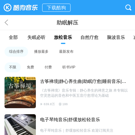
下载酷狗
助眠解压
全部
失眠必听
放松音乐
自然疗愈
脑波音乐
综合排序
播放最多
最新发布
不限
免费
付费
听书VIP
古筝禅境|静心养生曲|助眠疗愈|睡前音乐|纯
音乐
《古筝禅境》音乐专辑：静心养生的禅意之旅 本专辑以
空灵悠远的音色和中医五音疗愈理论为基础
639.8万
186
电子琴纯音乐|舒缓放松轻音乐
电子琴纯音乐｜舒缓放松轻音乐 欢迎订阅关注