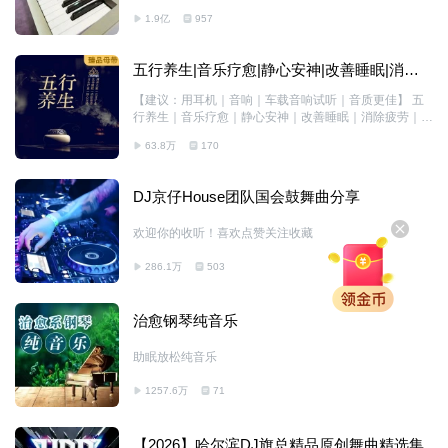
1.9亿
957
五行养生|音乐疗愈|静心安神|改善睡眠‌|消除
疲劳|调养五脏
【建议：用耳机｜音响｜车载音响试听｜音质更佳】 五
行养生｜音乐疗愈｜静心安神｜改善睡眠‌｜消除疲劳｜调
养五脏
63.8万
170
DJ京仔House团队国会鼓舞曲分享
欢迎你的收听！喜欢点赞关注收藏
286.1万
503
治愈钢琴纯音乐
助眠放松纯音乐
1257.6万
71
【2026】哈尔滨DJ旗总精品原创舞曲精选集