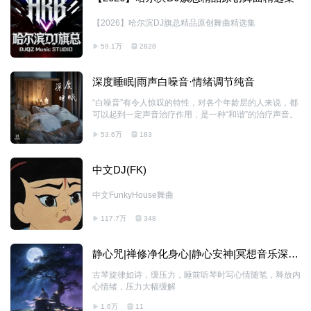
【2026】哈尔滨DJ旗总精品原创舞曲精选集
59.1万
2828
深度睡眠|雨声白噪音·情绪调节纯音
“白噪音”有令人惊叹的特性，对各个年龄层的人来说，都
可以起到一定声音治疗作用，是一种“和谐”的治疗声音。
53.6万
183
中文DJ(FK)
中文FunkyHouse舞曲
117.7万
348
静心咒|禅修净化身心|静心安神|冥想音乐深度
放松30分钟
古琴旋律如诗，缓压力，睡前听琴时写心情随笔，释放内
心情绪，压力大幅缓解
1.6万
11