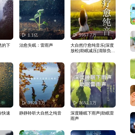
1.1亿
9957.7万
然的下
治愈失眠：雷雨声
大自然疗愈纯音乐|深度
放松|助眠减压|清除负能
量
3921.1万
3651.1万
你快速
静静聆听大自然之纯音
深度睡眠下雨声|助眠雷
雨声