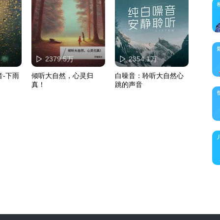
2379.5万
2354.1万
-下雨
倾听大自然，心灵归
白噪音：聆听大自然心
真！
跳的声音