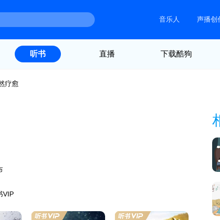
音乐人
声播创
直播
下载酷狗
听书
然疗愈
布
VIP