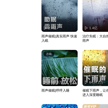
2.4亿
1.4亿
雨声催眠|真实雨声 快速
治疗失眠：大自
入眠
雨声
连载
9720.8万
6434.2万
雨声催眠|呼呼入睡
催眠下雨声，让
进入深度睡眠