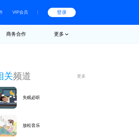
作
VIP会员
登录
商务合作
更多
相关
频道
更多
失眠必听
放松音乐