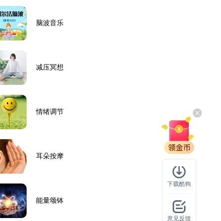
脑波音乐
减压冥想
情绪调节
耳朵按摩
下载酷狗
能量颂钵
意见反馈