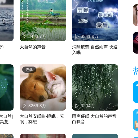
3483.7万
3341.9万
费）
大自然的声音
消除疲劳|自然雨声 快速
入眠
连载
3269.3万
3204万
大自然|
大自然安眠曲-睡眠，安
雨声催眠 大自然的声音
|冥想疗
眠，冥想
白噪音