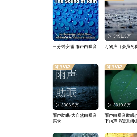
3621万
3491.3万
三分钟安睡-雨声白噪音
万物声（会员免
3306.5万
3310.8万
雨声助眠-大自然白噪音
雨声白噪音助眠|
实录
下雨声|深度睡眠
愈