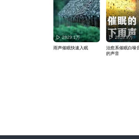
2829.1万
2518.9万
雨声催眠快速入眠
治愈系催眠白噪音
的声音