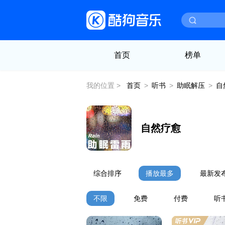
首页
榜单
我的位置 >
首页
>
听书
>
助眠解压
>
自
自然疗愈
综合排序
播放最多
最新发
不限
免费
付费
听书