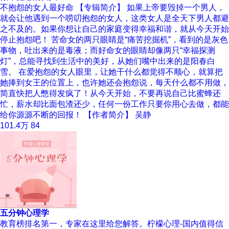
不抱怨的女人最好命 【专辑简介】 如果上帝要毁掉一个男人，
就会让他遇到一个唠叨抱怨的女人，这类女人是全天下男人都避
之不及的。如果你想让自己的家庭变得幸福和谐，就从今天开始
停止抱怨吧！ 苦命女的两只眼睛是“痛苦挖掘机”，看到的是灰色
事物，吐出来的是毒液；而好命女的眼睛却像两只“幸福探测
灯”，总能寻找到生活中的美好，从她们嘴中出来的是阳春白
雪。 在爱抱怨的女人眼里，让她干什么都觉得不顺心，就算把
她捧到女王的位置上，也许她还会抱怨说，每天什么都不用做，
简直快把人憋得发疯了！从今天开始，不要再说自己比蜜蜂还
忙，薪水却比面包渣还少，任何一份工作只要你用心去做，都能
给你源源不断的回报！ 【作者简介】 吴静
101.4万
84
五分钟心理学
教育榜排名第一，专家在这里给您解答。柠檬心理-国内值得信