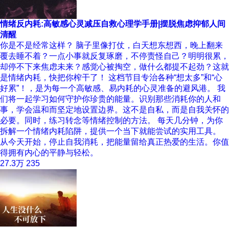
情绪反内耗:高敏感心灵减压自救心理学手册|摆脱焦虑抑郁人间
清醒
你是不是经常这样？ 脑子里像打仗，白天想东想西，晚上翻来
覆去睡不着？一点小事就反复琢磨，不停责怪自己？明明很累，
却停不下来焦虑未来？感觉心被掏空，做什么都提不起劲？这就
是情绪内耗，快把你榨干了！ 这档节目专治各种“想太多”和“心
好累”！，是为每一个高敏感、易内耗的心灵准备的避风港。 我
们将一起学习如何守护你珍贵的能量。识别那些消耗你的人和
事，学会温和而坚定地设置边界。这不是自私，而是自我关怀的
必要。同时，练习转念等情绪控制的方法。 每天几分钟，为你
拆解一个情绪内耗陷阱，提供一个当下就能尝试的实用工具。
从今天开始，停止自我消耗，把能量留给真正热爱的生活。你值
得拥有内心的平静与轻松。
27.3万
235