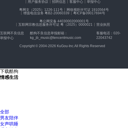
用户服务协议
招聘信息
客服中心
举报中心
粤网文（2025）1226-111号
网络视听许可证 1910564号
增值电信业务 粤B2-20060339
粤ICP备09017694号
粤公网安备 44030002000001号
互联网宗教信息服务许可证 粤（2025）0000021
营业执照
互联网不良信息
酷狗不良信息举报邮箱：
客服电话：020-
kg_jb_music@tencentmusic.com
22043742
举报中心
Copyright © 2004-2026 KuGou-Inc.All Rights Reserved
下载酷狗
情感生活
全部
男友陪伴
女声哄睡