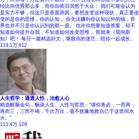
经比你优秀那么多，而你却依旧泯然于大众； 我们可能会认为
是实力不够，但这只是表面原因，要想改变这种现状，真正要改
变的是你的思维，你的认知， 你无法赚到你认知以外的钱，世
界也并不只是你认识到的那一面。 也许你想要知道答案，却不
知道如何提升自我，不知道如何改变思维， 那就来《晨间新
知》吧！ 每日一篇精选好文，驱散你的迷茫，陪你一起成长。
119.1万
612
人生哲学：通透人性，治愈人心
精选醒脑金句，畅谈人生、人性与哲思：“请你务必，一而再，
再而三，三而不竭，千次万次，毫不犹豫地救自己于这世间水
火。”
111.4万
129