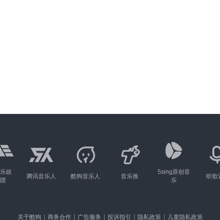
乐娱
5sing原创音
腾讯音乐人
酷狗音乐人
音乐推
听歌
团
乐
关于酷狗
商务合作
广告服务
投诉指引
隐私政策
儿童隐私政策