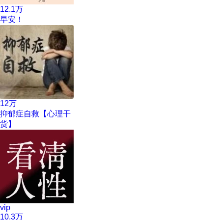
12.1万
早安！
12万
抑郁症自救【心理干
货】
vip
10.3万