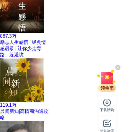
887.3万
励志人生感悟 | 经典情
感语录 | 让你少走弯
路，躲避坑
119.1万
下载酷狗
晨间新知|高情商沟通攻
略
意见反馈