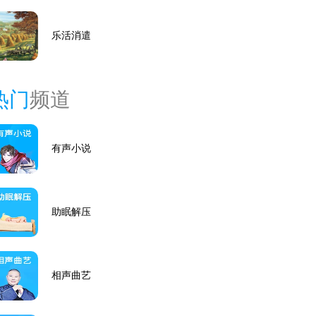
乐活消遣
热门
频道
有声小说
助眠解压
相声曲艺