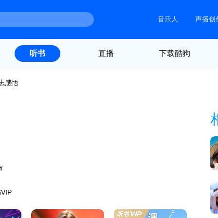
音乐人
声播创
直播
下载酷狗
听书
志感悟
布
VIP