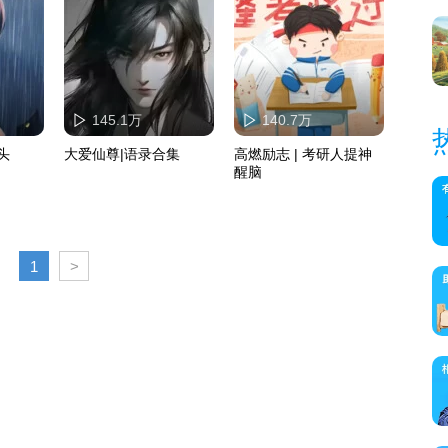
145.1万
140.7万
头
大爱仙尊|语录合集
高燃励志 | 考研人提神
醒脑
1
>