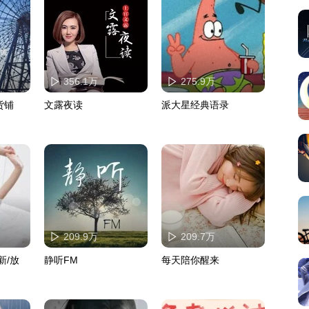
356.1万
275.9万
货铺
文露夜读
派大星经典语录
209.9万
209.7万
新/放
静听FM
每天陪你醒来