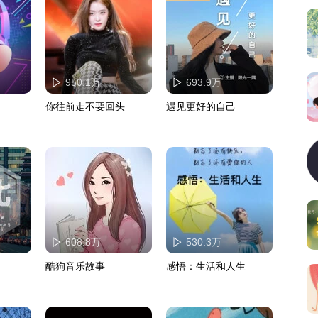
950.1万
693.9万
你往前走不要回头
遇见更好的自己
608.8万
530.3万
酷狗音乐故事
感悟：生活和人生