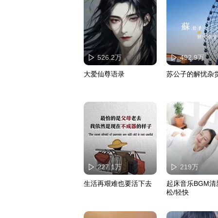
526.2万
492.9万
大爱仙尊语录
苏公子的解忧杂
227.1万
219万
生活再艰难也要活下去
起床音乐BGM清
松/轻快