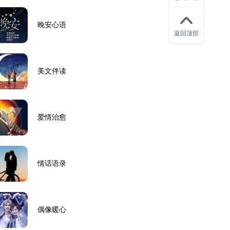
晚安心语
返回顶部
美文伴读
爱情治愈
情话语录
偶像暖心