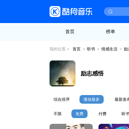
首页
榜单
我的位置 >
首页
>
听书
>
情感生活
>
励
励志感悟
综合排序
播放最多
最新发
不限
免费
付费
听书