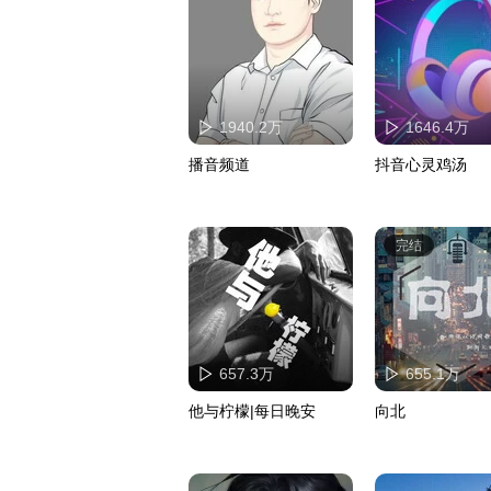
1940.2万
1646.4万
播音频道
抖音心灵鸡汤
完结
657.3万
655.1万
他与柠檬|每日晚安
向北