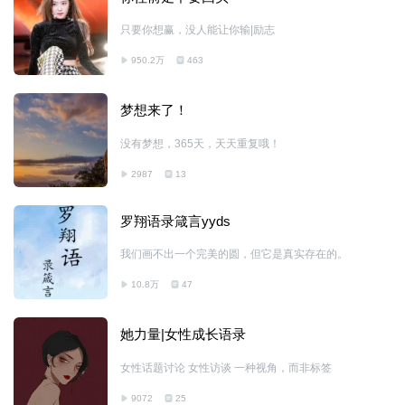
只要你想赢，没人能让你输|励志
950.2万
463
梦想来了！
没有梦想，365天，天天重复哦！
2987
13
罗翔语录箴言yyds
我们画不出一个完美的圆，但它是真实存在的。
10.8万
47
她力量|女性成长语录
女性话题讨论 女性访谈 一种视角，而非标签
9072
25