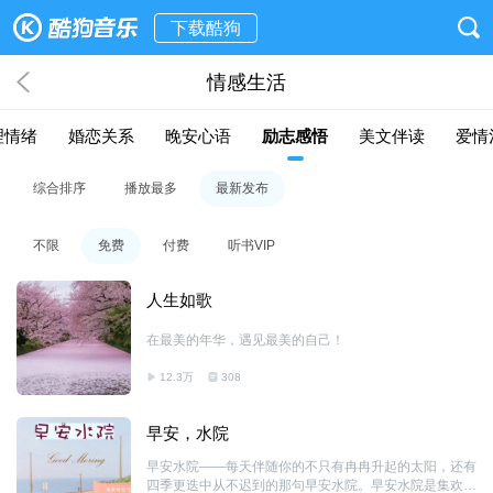
下载酷狗
情感生活
理情绪
婚恋关系
晚安心语
励志感悟
美文伴读
爱情
综合排序
播放最多
最新发布
不限
免费
付费
听书VIP
人生如歌
在最美的年华，遇见最美的自己！
12.3万
308
早安，水院
早安水院——每天伴随你的不只有冉冉升起的太阳，还有
四季更迭中从不迟到的那句早安水院。早安水院是集欢