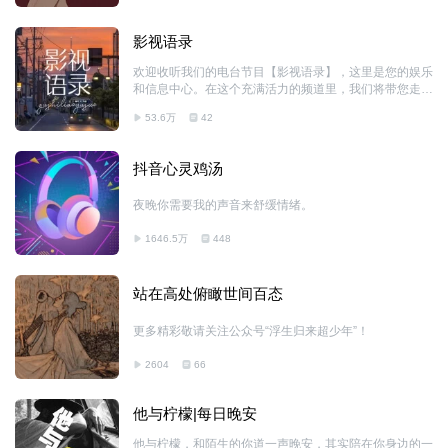
影视语录
欢迎收听我们的电台节目【影视语录】，这里是您的娱乐
和信息中心。在这个充满活力的频道里，我们将带您走进
影视的世界，让您在忙碌的生活中找到片刻的宁静与放
53.6万
42
松。 我们深知影视作品不仅仅是一种娱乐方式，更是一
种生活态度和人生哲学的体现。在这里，您将听到经典电
影、电视剧的原声重现，感受那些曾经感动过无数观众的
抖音心灵鸡汤
经典台词。我们将带您重温那些曾经让我们热泪盈眶的时
刻，回味那些让我们笑中带泪的故事。 此外，我们还将
夜晚你需要我的声音来舒缓情绪。
为您奉上最新的影视资讯，让您随时随地了解影视圈的动
态。无论是热门大片的上映消息，还是演员们的最新动
1646.5万
448
态，都将在这里为您一一呈现。同时，我们还会邀请业内
专家和影评人，为您解析影视作品背后的故事和制作花絮
站在高处俯瞰世间百态
更多精彩敬请关注公众号“浮生归来超少年”！
2604
66
他与柠檬|每日晚安
他与柠檬，和陌生的你道一声晚安，其实陪在你身边的一