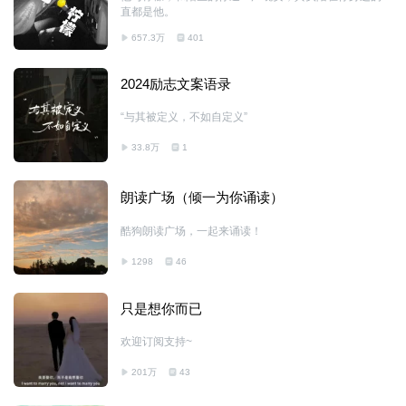
直都是他。
657.3万
401
2024励志文案语录
“与其被定义，不如自定义”
33.8万
1
朗读广场（倾一为你诵读）
酷狗朗读广场，一起来诵读！
1298
46
只是想你而已
欢迎订阅支持~
201万
43