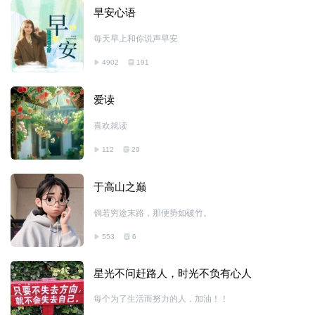
早安心语
每天早上和你说声早安
4902
191
爱读
喜欢就读
112
29
于高山之巅
倘若穷途末路，那便势如破竹。
553
6
星光不问赶路人，时光不负有心人
每个为了生活而努力的人，加油！！