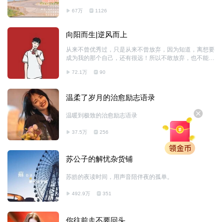
快，元气于一身的节目。简简单单，元气满满的稿件搭配
67万
1126
温声柔语，悠扬的轻音乐也加盟其中。 部长：张泽琛 副
部长：卢昱焜 副部长：李佳婧 组长：张晓星 副组长：杨
舒兰 播音：刘宝文，张晓星，谢壹帆，姜子卓，邱悦，
向阳而生|逆风而上
武萌奇，刘旗，田月 编辑：闫梦馨，刘建达，彭子谦，
张开阔，孙小瑜 技术：杨舒兰，马佳璐，鲍弘烨，王一
从来不曾优秀过，只是从来不曾放弃，因为知道，离想要
阔，王振宇
成为我的那个自己，还有很远！所以不敢放弃，也不能放
弃！
72.1万
90
温柔了岁月的治愈励志语录
温暖到极致的治愈励志语录
37.5万
256
苏公子的解忧杂货铺
苏皓的夜读时间，用声音陪伴夜的孤单。
492.9万
351
你往前走不要回头