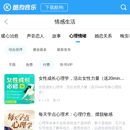
下载酷狗
情感生活
暖心治愈
声音恋人
故事
心理情绪
婚恋关系
晚安
综合排序
播放最多
最新发布
不限
免费
付费
听书VIP
女性成长心理学，活出女性力量（送20min专
家心理轻诊）
女性成长心理学，活出女性力量（送20min专家心理轻
诊）
1.1万
15
每天学点心理术：心理疗愈、摆脱敏感
心理学从来不会告诉你这个是对的，那个是错的，它只会
引导你去了解你自己，接受你自己，以及告诉你应该怎样