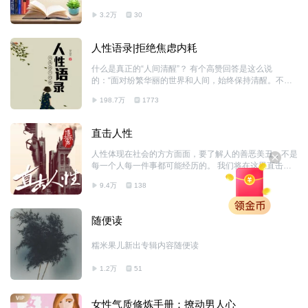
发展自己的潜能和特质，正确地认识自己、进行决策,避
3.2万
30
免谣言干扰我们的大脑。 了解自己，你就能更容易体谅
别人，和别人共情，知道他们想要的是什么，从不同的角
度去解读，时间久了就养成了多向思维的习惯。懂得一点
人性语录|拒绝焦虑内耗
心理术可以提高情商，“情商”就是在了解人与人之间的关
系，与人相处时知道为人处世之道。 生活中无时无刻不
什么是真正的“人间清醒”？ 有个高赞回答是这么说
在显现着心理学的身影，你懂了，生活就顺了。在人人都
的：“面对纷繁华丽的世界和人间，始终保持清醒。不迷
需要懂点心理术的现代社会，知道些心理学知识，生活中
失自我，清晰自己的定位，理性并踏实地生活和工作。”
很多问题都迎刃而解。本专辑讲述的便是关于爱和治愈、
198.7万
1773
的确，真正“清醒”的人： 不管是顺境还是逆境，都能保持
自信和接受、探索和发现、自我成长和自我完善的
坦然自若的心； 不管对他人还是自己，都能保持平和温
柔的状态； 该理性的时候理性，该和善的时候和善，该
直击人性
锋利的时候锋利。 希望我们不论遇到何事，都能保持坦
然自若的心，与您共勉~ 如果本专辑能够给您带来帮助，
人性体现在社会的方方面面，要了解人的善恶美丑，不是
欢迎大家关注、订阅、好评呢，感谢大家
每一个人每一件事都可能经历的。 我们将在这里直击人
性，了解什么是为了避免什么！这样就可以更好的生活。
9.4万
138
人性有丑有美，不能只看到美的一面，那样容易上当，栽
跟头。 当然，也不能只看到丑的一面，这样你不会相信
任何人，会郁郁寡欢。 当羚羊穿上铠甲，才可以让暗处
随便读
的豺狼无处下手。 对于我们这些过惯了安稳日子的老百
姓来说，多了解人心，领悟人性，可以让你在菩萨心肠的
糯米果儿新出专辑内容随便读
同时，有一些金刚手段来保护自己。俗话说，害人之心不
可有，防人之心不可无。做人，要心中有佛，手中有刀。
1.2万
51
菩萨心肠对人，金刚手段做事。走心时不留余力，拔刀时
不留余地。春风得意时布好局，四面楚歌时有退路。
女性气质修炼手册：撩动男人心