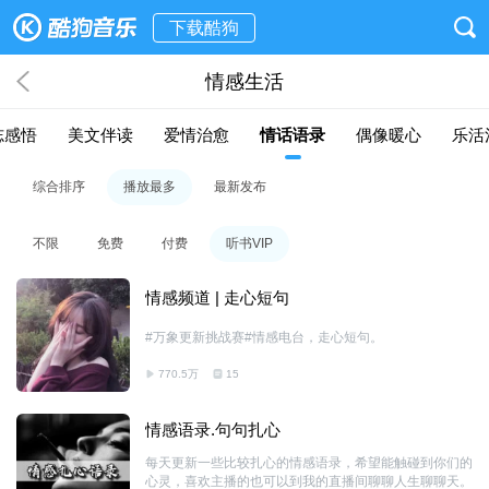
下载酷狗
情感生活
志感悟
美文伴读
爱情治愈
情话语录
偶像暖心
乐活
综合排序
播放最多
最新发布
不限
免费
付费
听书VIP
情感频道 | 走心短句
#万象更新挑战赛#情感电台，走心短句。
770.5万
15
情感语录.句句扎心
每天更新一些比较扎心的情感语录，希望能触碰到你们的
心灵，喜欢主播的也可以到我的直播间聊聊人生聊聊天。