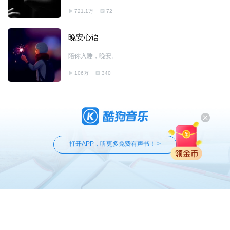
721.1万
72
晚安心语
陪你入睡，晚安。
106万
340
打开APP，听更多免费有声书！ >