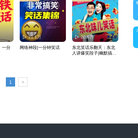
21.1万
20.5万
：一分
网络神段|一分钟笑话
东北笑话乐翻天：东北
人讲爆笑段子|幽默搞笑|
第二部
1
>