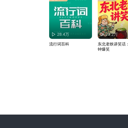
28.4万
23.2万
流行词百科
东北老铁讲笑话
钟爆笑