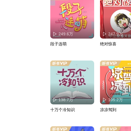
249.6万
247.9万
段子连萌
绝对惊喜
138.7万
105.2万
十万个冷知识
凉凉驾到