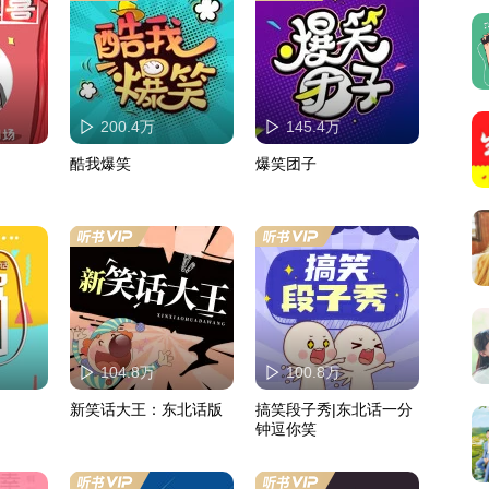
200.4万
145.4万
酷我爆笑
爆笑团子
104.8万
100.8万
新笑话大王：东北话版
搞笑段子秀|东北话一分
钟逗你笑