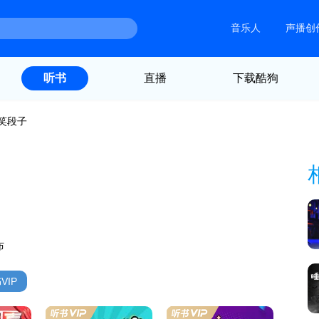
音乐人
声播创
直播
下载酷狗
听书
笑段子
布
VIP