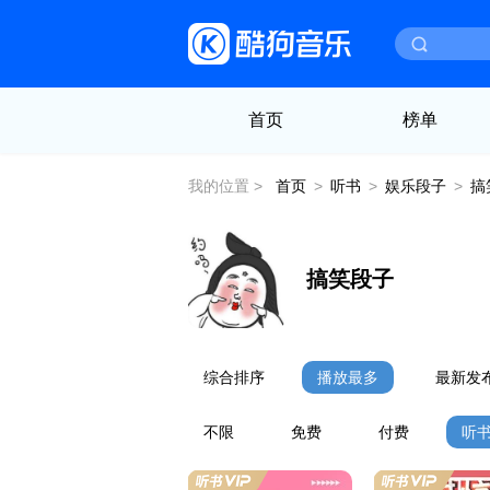
首页
榜单
我的位置 >
首页
>
听书
>
娱乐段子
>
搞
搞笑段子
综合排序
播放最多
最新发
不限
免费
付费
听书