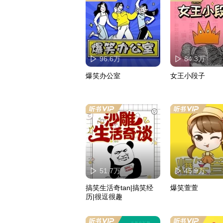
96.6万
84.3万
爆笑办公室
女王小段子
51.7万
45.9万
搞笑生活奇tan|搞笑经
爆笑萱萱
历|很逗很趣