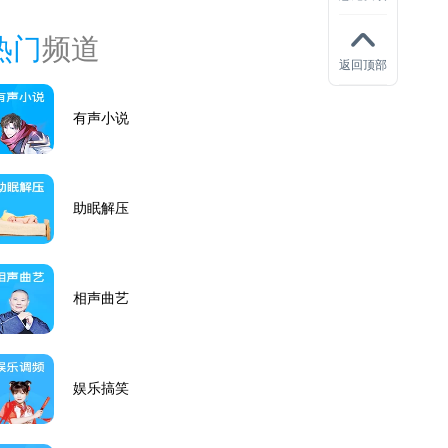
热门
频道
返回顶部
有声小说
助眠解压
相声曲艺
娱乐搞笑