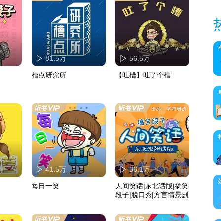
81.5万
56.5万
槽点研究所
【吐槽】吐了个槽
41.5万
36.1万
每日一笑
人间笑话|东北话版|搞笑
段子|脱口秀|方言情景剧