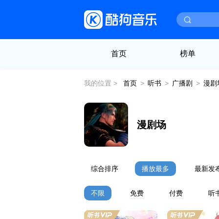
首页
榜单
我的位置 >
首页
>
听书
>
广播剧
>
漫剧
漫剧场
综合排序
播放最多
最新发
不限
免费
付费
听书