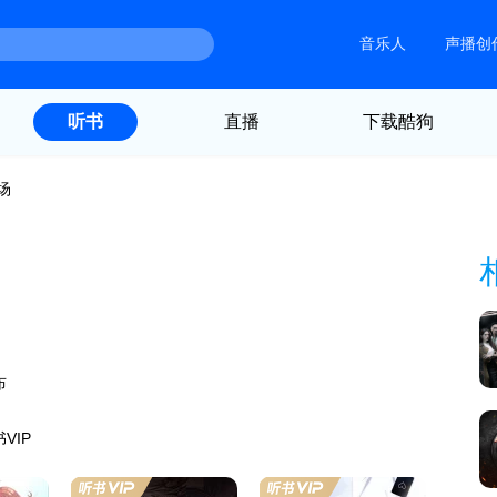
音乐人
声播创
直播
下载酷狗
听书
场
布
VIP