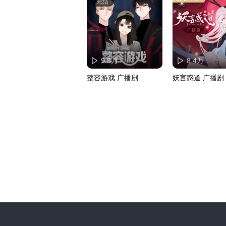
完结
9.3万
8.4万
整容游戏 广播剧
妖言惑道 广播剧