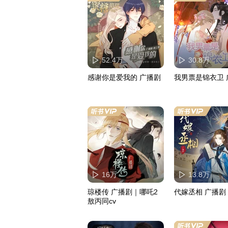
52.4万
30.8万
感谢你是爱我的 广播剧
我
16万
13.8万
琼楼传 广播剧｜哪吒2
代嫁丞相 广播剧
敖丙同cv