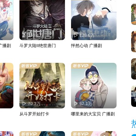
160.4万
128.6万
 广播剧
斗罗大陆II绝世唐门
怦然心动 广播剧
70.3万
62.1万
从斗罗开始打卡
哪里来的大宝贝 广播剧