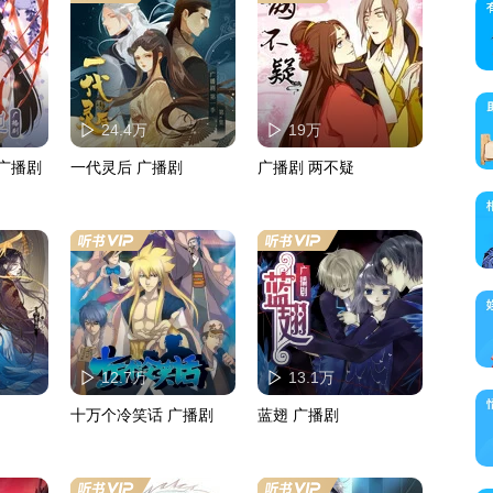
24.4万
19万
男票是锦衣卫 广播剧
一代灵后 广播剧
广播剧 两不疑
12.7万
13.1万
十万个冷笑话 广播剧
蓝翅 广播剧