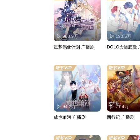
968.9万
190.5万
星梦偶像计划 广播剧
DOLO命运胶囊
94.2万
71.4万
成也萧河 广播剧
西行纪 广播剧