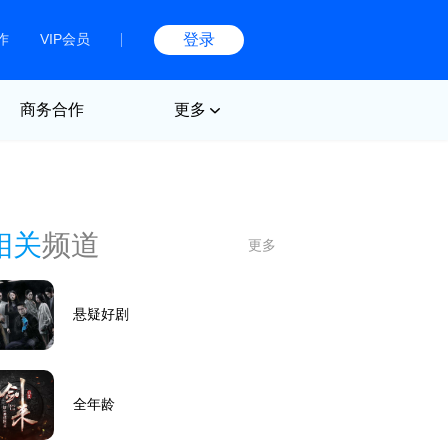
作
VIP会员
登录
商务合作
更多
相关
频道
更多
悬疑好剧
全年龄