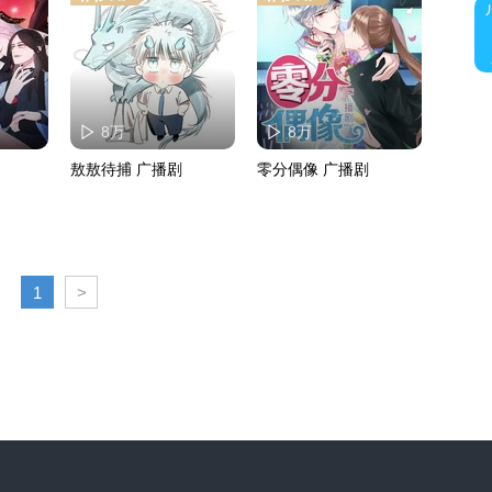
8万
8万
敖敖待捕 广播剧
零分偶像 广播剧
1
>