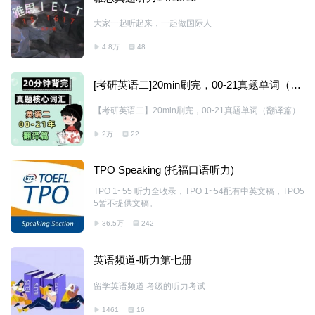
大家一起听起来，一起做国际人
4.8万
48
[考研英语二]20min刷完，00-21真题单词（翻
译篇）
【考研英语二】20min刷完，00-21真题单词（翻译篇）
2万
22
TPO Speaking (托福口语听力)
TPO 1~55 听力全收录，TPO 1~54配有中英文稿，TPO5
5暂不提供文稿。
36.5万
242
英语频道-听力第七册
留学英语频道 考级的听力考试
1461
16