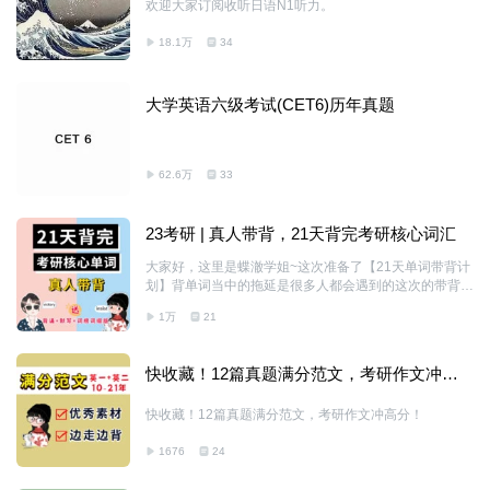
欢迎大家订阅收听日语N1听力。
18.1万
34
大学英语六级考试(CET6)历年真题
62.6万
33
23考研 | 真人带背，21天背完考研核心词汇
大家好，这里是蝶澈学姐~这次准备了【21天单词带背计
划】背单词当中的拖延是很多人都会遇到的这次的带背计
划，就是希望给大家一个目标感和计划感，一天一个，大
1万
21
概6分钟，建议早中晚各看一遍~这次的带背新增了中文
释义以及标注了词性，在带背的过程中更方便
快收藏！12篇真题满分范文，考研作文冲高
分！
快收藏！12篇真题满分范文，考研作文冲高分！
1676
24