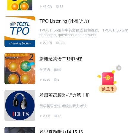
《新概念英语》学习的都是最基础、最常用的词汇，对于
49.6万
72
在学习过程中不认识的单词，我们一定要及时查字典，记
录它的用法和意义。
TPO Listening (托福听力)
TPO 01~56附带中英文稿,题目和答案。 TPO 01~56 with
transcripts, questions, and answers.
27.3万
231
新概念英语二1到15课
学英语，催眠
6710
1
雅思英语频道-听力第十册
留学英语频道 考级的听力考试
2.1万
15
雅思真题听力14.15.16