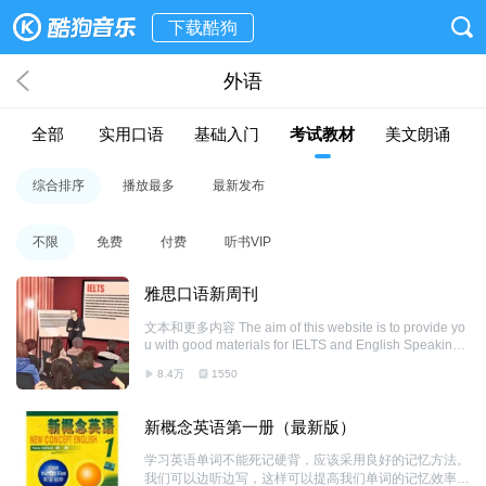
下载酷狗
外语
全部
实用口语
基础入门
考试教材
美文朗诵
综合排序
播放最多
最新发布
不限
免费
付费
听书VIP
雅思口语新周刊
文本和更多内容 The aim of this website is to provide yo
u with good materials for IELTS and English Speaking.
品质原创雅思口语内容；每日更新
8.4万
1550
新概念英语第一册（最新版）
学习英语单词不能死记硬背，应该采用良好的记忆方法。
我们可以边听边写，这样可以提高我们单词的记忆效率。