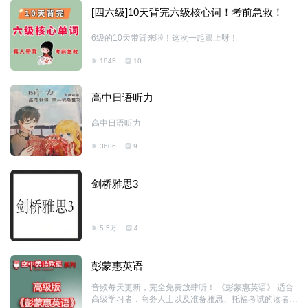
[四六级]10天背完六级核心词！考前急救！
6级的10天带背来啦！这次一起跟上呀！
1845
10
高中日语听力
高中日语听力
3606
9
剑桥雅思3
5.5万
4
彭蒙惠英语
音频每天更新，完全免费放肆听！ 《彭蒙惠英语》 适合
高级学习者，商务人士以及准备雅思、托福考试的读者均