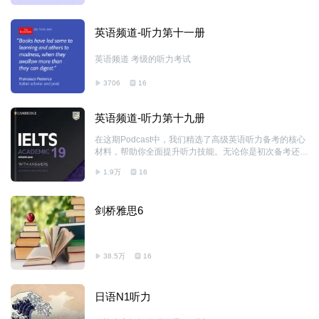
英语频道-听力第十一册
英语频道 考级的听力考试
3706
16
英语频道-听力第十九册
在这期Podcast中，我们精选了高级英语听力备考的核心
材料，帮助你全面提升听力技能。无论你是初次备考还是
想冲击高分，这些内容将为你提供实用的练习和技巧指
1.9万
16
导，助你在听力考试中脱颖而出。快来聆听，开启你的高
效备考之旅！【本材料仅供学习使用，非商业用途】
剑桥雅思6
38.5万
16
日语N1听力