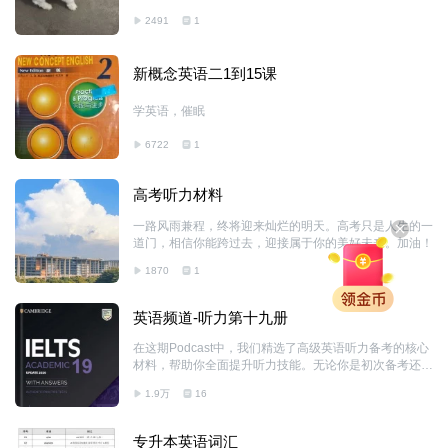
2491
1
新概念英语二1到15课
学英语，催眠
6722
1
高考听力材料
一路风雨兼程，终将迎来灿烂的明天。高考只是人生的一
道门，相信你能跨过去，迎接属于你的美好未来。加油！￼
1870
1
英语频道-听力第十九册
在这期Podcast中，我们精选了高级英语听力备考的核心
材料，帮助你全面提升听力技能。无论你是初次备考还是
想冲击高分，这些内容将为你提供实用的练习和技巧指
1.9万
16
导，助你在听力考试中脱颖而出。快来聆听，开启你的高
效备考之旅！【本材料仅供学习使用，非商业用途】
专升本英语词汇