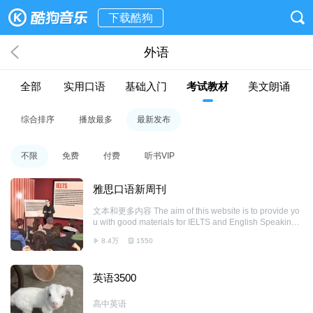
下载酷狗
外语
全部
实用口语
基础入门
考试教材
美文朗诵
综合排序
播放最多
最新发布
不限
免费
付费
听书VIP
雅思口语新周刊
文本和更多内容 The aim of this website is to provide yo
u with good materials for IELTS and English Speaking.
品质原创雅思口语内容；每日更新
8.4万
1550
英语3500
高中英语