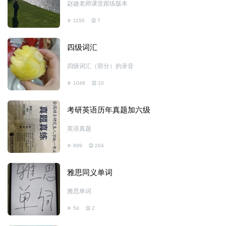
赵婕老师课堂跟练版本
1156
7
四级词汇
四级词汇（部分）的录音
1048
10
考研英语历年真题加六级
英语真题
899
204
雅思同义单词
雅思单词
54
2