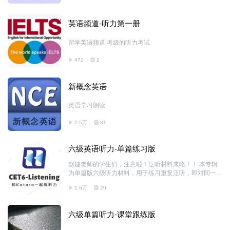
英语频道-听力第一册
留学英语频道 考级的听力考试
472
2
新概念英语
英语学习朗读
2.5万
81
六级英语听力-单篇练习版
赵婕老师的学生们，注意啦！泛听材料来咯！！ 本专辑
为单篇版六级听力材料，用于练习重复泛听，即对同一篇
文章进行重复多次泛听，营造语言环境，熟悉爆破、连读
1.6万
20
等语言现象。
六级单篇听力-课堂跟练版