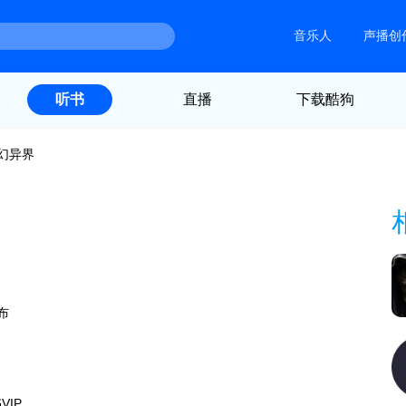
音乐人
声播创
直播
下载酷狗
听书
幻异界
布
VIP