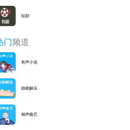
短剧
热门
频道
有声小说
助眠解压
相声曲艺