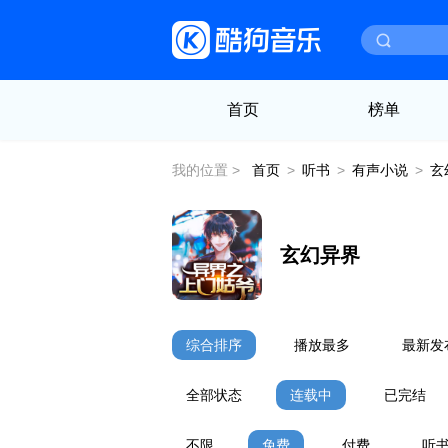
首页
榜单
我的位置 >
首页
>
听书
>
有声小说
>
玄
玄幻异界
综合排序
播放最多
最新发
全部状态
连载中
已完结
不限
免费
付费
听书