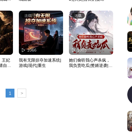
播
连载
连载
1066
1003
，王妃
我有无限掠夺加速系统|
她们偷听我心声杀疯，
请自重|
游戏|现代|重生
我负责吃瓜|赘婿逆袭|轻
松搞笑
1
>