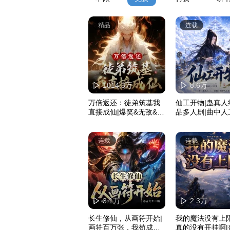
精品
连载
1014.3万
8.6万
万倍返还：徒弟筑基我
仙工开物|蛊真人
直接成仙|爆笑&无敌&爽
品多人剧|曲中人
文不圣母
爆更中
连载
连载
3.1万
2.3万
长生修仙，从画符开始|
我的魔法没有上限
画符百万张，我苟成了
真的没有开挂啊|