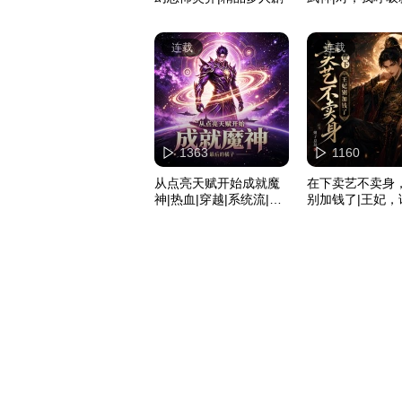
玄幻爽文|精品多
连载
连载
1363
1160
从点亮天赋开始成就魔
在下卖艺不卖身
神|热血|穿越|系统流|爽
别加钱了|王妃，
文
热播短剧原著