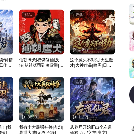
精品
连载
17万
4.8万
续作|精
仙朝鹰犬|权谋修仙|反
这个魔头不对劲|天生魔
工作室|
转|从镇抚司到凌霄殿|多
才|大神作品|暗黑|日更1
人有声剧
0集
连载
连载
8839
1.2万
！|我
我有十大最强神兽|玄幻|
从养尸开始肝出个左道
奇幻冒
异世大陆|无敌|召唤|异
仙君|万尸之主|爽文|系