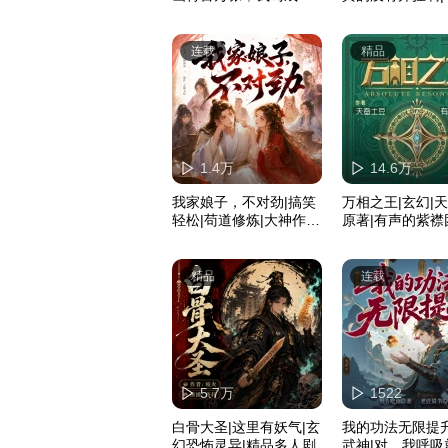
万法仙尊|精品多播
险|鱼音精品多播
连载
精品
1.4万
14.6万
我家娘子，不对劲|搞笑
万相之王|玄幻|
轻松|苟道修炼|大神作
原著|有声的紫襟
品|多人有声剧
血爽文|升级|多
精品
连载
5.7万
1522
白骨大圣|这里有妖气|玄
我的功法无限提升
幻恐怖灵异|精品多人剧
武神|对，我呼吸