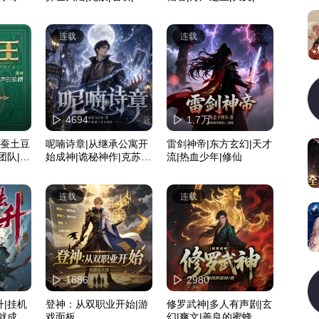
兽
统流|精品多播
连载
连载
4694
1.7万
天蚕土豆
呢喃诗章|从继承公寓开
雷剑神帝|东方玄幻|天才
团队|热
始成神|诡秘神作|克苏
流|热血少年|修仙
人有声剧
鲁|起点神作|多人剧
连载
连载
1886
2980
|挂机
登神：从双职业开始|游
修罗武神|多人有声剧|玄
就成圣|
戏面板
幻|爽文|善良的蜜蜂