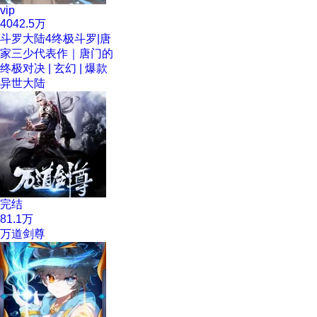
vip
4042.5万
斗罗大陆4终极斗罗|唐
家三少代表作｜唐门的
终极对决 | 玄幻 | 爆款
异世大陆
完结
81.1万
万道剑尊