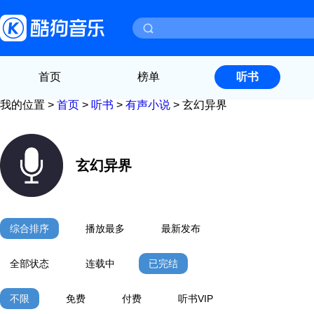
首页
榜单
听书
我的位置 >
首页
>
听书
>
有声小说
>
玄幻异界
玄幻异界
综合排序
播放最多
最新发布
全部状态
连载中
已完结
不限
免费
付费
听书VIP