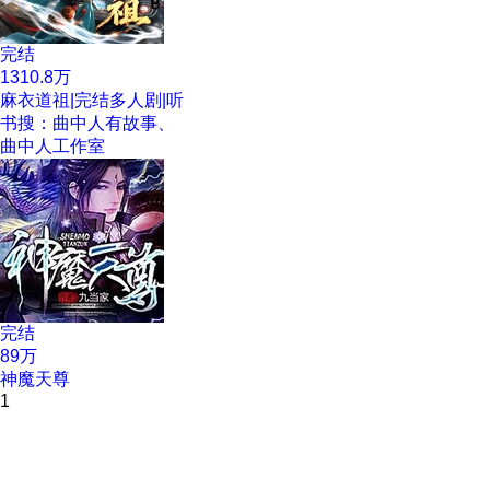
完结
1310.8万
麻衣道祖|完结多人剧|听
书搜：曲中人有故事、
曲中人工作室
完结
89万
神魔天尊
1