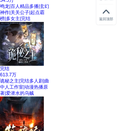
34.5万
鸣龙|百人精品多播|玄幻
神作|关关公子|起点霸
榜|多女主|完结
返回顶部
完结
613.7万
诡秘之主|完结多人剧|曲
中人工作室|动漫热播原
著|爱潜水的乌贼