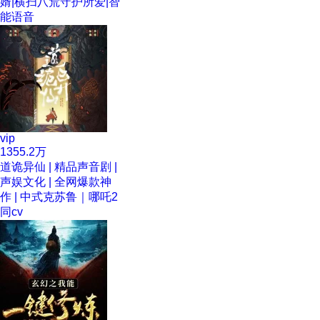
婿|横扫八荒守护所爱|智
能语音
vip
1355.2万
道诡异仙 | 精品声音剧 |
声娱文化 | 全网爆款神
作 | 中式克苏鲁｜哪吒2
同cv