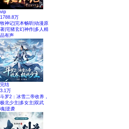
vip
1788.8万
牧神记|完本畅听|动漫原
著|宅猪玄幻神作|多人精
品有声
完结
3.1万
斗罗2：冰雪二帝收养，
极北少主|多女主|双武
魂|逆袭