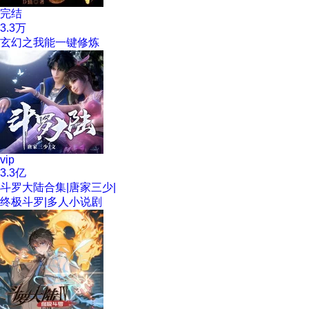
完结
3.3万
玄幻之我能一键修炼
vip
3.3亿
斗罗大陆合集|唐家三少|
终极斗罗|多人小说剧