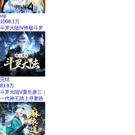
vip
1008.1万
斗罗大陆IV终极斗罗
完结
83.9万
斗罗大陆V重生唐三｜
一代神王踏上寻妻路