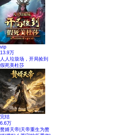
vip
13.9万
人人垃圾场，开局捡到
假死美杜莎
完结
6.6万
赘婿天帝|天帝重生为赘