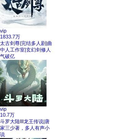
vip
1833.7万
太古剑尊|完结多人剧|曲
中人工作室|玄幻剑修人
气破亿
vip
10.7万
斗罗大陆III龙王传说|唐
家三少著，多人有声小
说