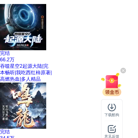
完结
66.2万
吞噬星空2起源大陆|完
本畅听|我吃西红柿原著|
高燃热血|多人精品
下载酷狗
完结
意见反馈