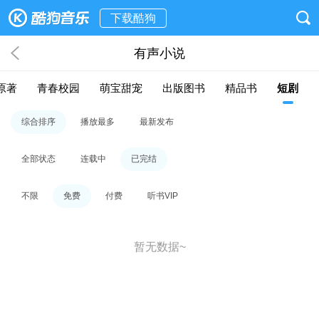
下载酷狗
有声小说
原著
青春校园
萌宝甜宠
出版图书
精品书
短剧
综合排序
播放最多
最新发布
全部状态
连载中
已完结
不限
免费
付费
听书VIP
暂无数据~