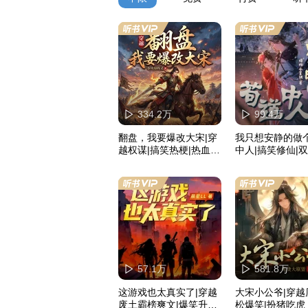
334.2万
99.4万
翻盘，我要爆改大宋|穿
我只想安静的做
越权谋|搞笑热梗|热血满
中人|搞笑修仙|
江红|多人有声剧
57.1万
581.8万
这游戏也太真实了|穿越
大宋小公爷|穿越
废土霸榜爽文|爆笑升级|
松爆笑|扮猪吃虎