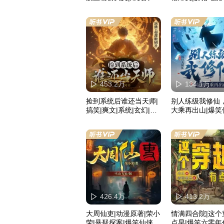
科幻网游|第四天灾|破亿
神作|多人有声剧
453.2万
134.1万
捡到系统后谁还当天师|
别人练级我修仙
搞笑|爽文|系统|玄幻|多
大乘再出山|爆笑
播有声剧
漏升级
426.4万
413.2万
大周仙吏|动漫原著|荣小
情满四合院|这个
荣|悬疑探案|爆笑仙侠|
点早|爆笑六零年