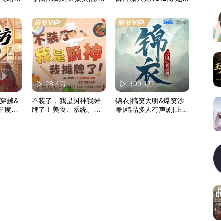
也可修行多人有声剧
笑|游戏异界|多人有声剧
28.4万
109.1万
|穿越&
不装了，我是厨神我摊
锦衣|搞笑大明&爆笑沙
|年度热
牌了！美食、系统、搞
雕|精品多人有声剧|上山
堂江湖
笑、爱情
打老虎额|上部完结