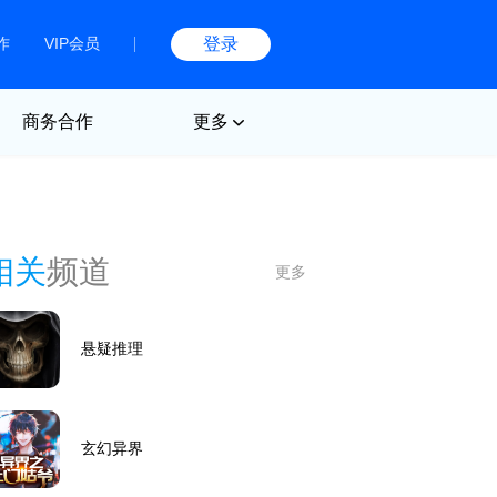
作
VIP会员
登录
商务合作
更多
相关
频道
更多
悬疑推理
玄幻异界