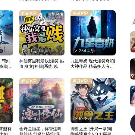
系统爽文
声小说
71万
254.4万
，苟到
神仙窝里我最贱|爆笑|热
九星毒奶|现代爆笑奇幻|
修仙|捡
血|爽文|神仙|系统|贱
大神作品|精品多人有声
剧
92.3万
59.2万
穿越有
金丹是恒星，你管这叫
御兽之王 |开局一条狗|
代文|精
修仙|玄幻逗比搞笑|游戏
御兽流爽文NO.1|穿越搞