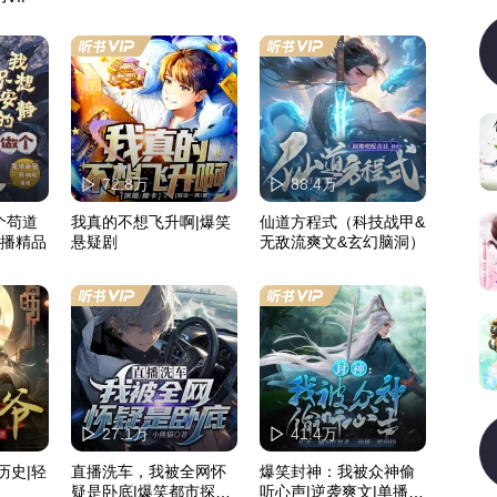
72.8万
88.4万
个苟道
我真的不想飞升啊|爆笑
仙道方程式（科技战甲&
双播精品
悬疑剧
无敌流爽文&玄幻脑洞）
27.1万
41.4万
历史|轻
直播洗车，我被全网怀
爆笑封神：我被众神偷
疑是卧底|爆笑都市探案|
听心声|逆袭爽文|单播有