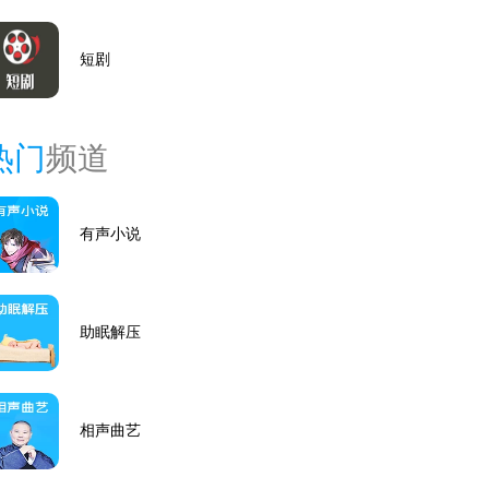
短剧
热门
频道
有声小说
助眠解压
相声曲艺