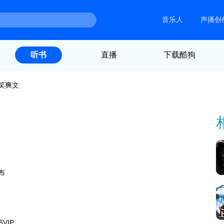
音乐人
声播创
直播
下载酷狗
听书
笑爽文
布
VIP