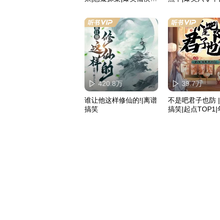
聊斋|大制作
品多播
420.8万
39.7万
谁让他这样修仙的!|离谱
不是吧君子也防 
搞笑
搞笑|起点TOP1
书|轻松幽默|庙