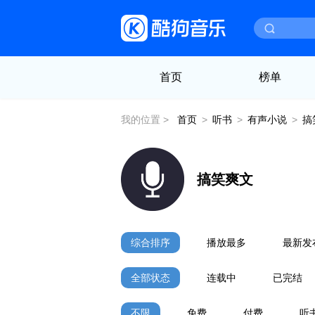
首页
榜单
我的位置 >
首页
>
听书
>
有声小说
>
搞
搞笑爽文
综合排序
播放最多
最新发
全部状态
连载中
已完结
不限
免费
付费
听书