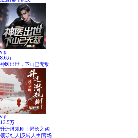
vip
8.6万
神医出世，下山已无敌
vip
13.5万
升迁潜规则：局长之路|
领导红人|反转人生|官场