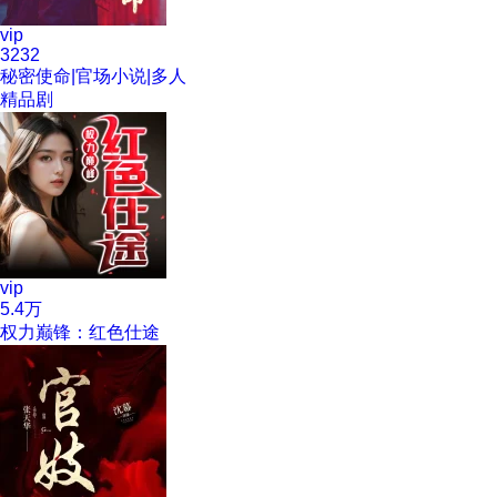
vip
3232
秘密使命|官场小说|多人
精品剧
vip
5.4万
权力巅锋：红色仕途