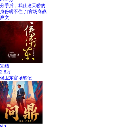
分手后，我仕途天骄的
身份瞒不住了|官场商战|
爽文
完结
2.8万
侯卫东官场笔记
vip