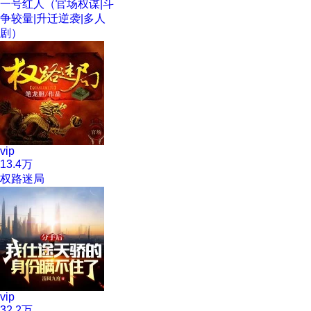
一号红人（官场权谋|斗
争较量|升迁逆袭|多人
剧）
vip
13.4万
权路迷局
vip
32.2万