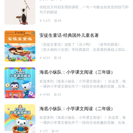
书，孩子们能够很容易理解科技领域的一些热点问题、日
常生活中遇到的各种小问题等等，满足孩子们爆棚的好奇
传统但又特别实用的课程，一句一句教会你发音的技巧和
心。
句子的朗读
4.4万
89
安徒生童话-经典国外儿童名著
《安徒生童话》选取了《丑小鸭》、《皇帝的新装》、
《卖火柴的小女孩》等经典篇目，在原著的基础上加以编
辑，使其符合小孩子的阅读习惯与理解水平。让孩子在倾
6215
18
听安徒生故事的同时得到启迪与思者。
海底小纵队：小学课文阅读（三年级）
欢迎来到《海底小纵队：小学课文阅读》！ 在这里，每
一课的小学课文都化作了一段段生动有趣的音频，在海底
小纵队的带领下，孩子们可以轻松愉快地学习语文知识，
9790
45
理解课文大意。课文学习将变得不再单调，而是充满了乐
趣和启发。 除了课文内容的学习，本剧还鼓励孩子们发
挥想象力，培养对文学和语言的热爱，帮助孩子们更深入
海底小纵队：小学课文阅读（二年级）
地理解文本背后的意义和作者的意图。 加入巴克队长和
呱唧的朗读之旅，一起在语文知识的海洋中航行，探索学
欢迎来到《海底小纵队：小学课文阅读》！ 在这里，每
习的乐趣，感受语言的魅力吧！
一课的小学课文都化作了一段段生动有趣的音频，在海底
小纵队的带领下，孩子们可以轻松愉快地学习语文知识，
2万
43
理解课文大意。课文学习将变得不再单调，而是充满了乐