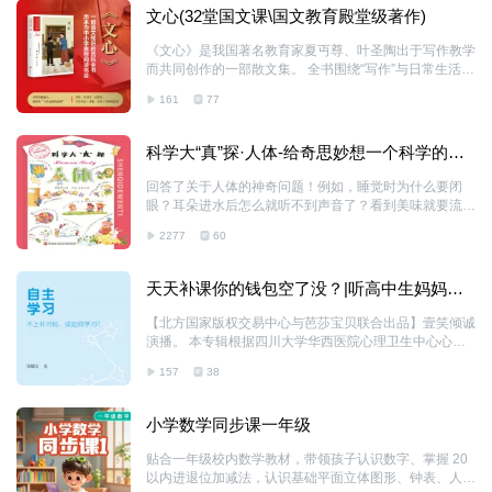
文心(32堂国文课\国文教育殿堂级著作)
《文心》是我国著名教育家夏丏尊、叶圣陶出于写作教学
而共同创作的一部散文集。 全书围绕“写作”与日常生活中
其他的文学活动，如阅读、诗歌、戏剧、诵读等，通过虚
161
77
构几个中学生的文学活动，把文学的种种要领和故事串联
起来。 因此，本书对于当代青少年学习写作，以及理解
写作的意义等，具有重大的阅读价值。此外，本书也让读
科学大“真”探·人体-给奇思妙想一个科学的答
者从侧面了解到当时的社会背景和那个特殊时代师生的交
案
流互动。正是由于这些原因，本书也是教育部门历来比较
回答了关于人体的神奇问题！例如，睡觉时为什么要闭
推荐学生阅读的作品。 本次出版，为尽可能还原作品的
眼？耳朵进水后怎么就听不到声音了？看到美味就要流口
原貌，我们收入了陈望道、朱自清两位先生为本书做的序
水？梦是怎么回事？
言，并收入了叶至善先生的《重印后记》，可以说是最完
2277
60
整的《文心》版本。
天天补课你的钱包空了没？|听高中生妈妈解
读自主学
【北方国家版权交易中心与芭莎宝贝联合出品】壹笑倾诚
演播。 本专辑根据四川大学华西医院心理卫生中心心理
治疗师郑耀宗老师的《自主学习时代-不补课，怎么
157
38
学？》演播录制。郑老师分享了积累十余载学习能力训练
营之经验，教你如何保持身心健康的前提下，不上补习
班，也能成为学习高手! 天天补课，孩子累，家长也累，
小学数学同步课一年级
关键钱包也遭不住了。培养孩子自主学习，99%的家长
都做错了！ 本专辑为追求学术和个人发展的读者提供了
贴合一年级校内数学教材，带领孩子认识数字、掌握 20
全面的指南，不仅涵盖了理论指导，还提供了实践技巧，
以内进退位加减法，认识基础平面立体图形、钟表、人民
适合希望在学习和生活中实现自我提升的你。 作为一名