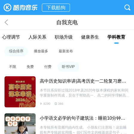
下载酷狗
自我充电
心理调节
人际关系
职场升级
健康养生
学科教育
综合排序
播放最多
最新发布
不限
免费
付费
听书VIP
高中历史知识串讲|高考历史一二轮复习磨耳
朵
本节目系应听过我2018年及2020年版本课程的家长和同
学重新制作而成，旨在于帮助高一、高二的同学理解高中
历史课程的需求与知识，配合高三同学进行一二轮复习，
9290
366
帮助各位利用碎片时间来学习基本知识，尤其适合艺术
生、体育生在能够带耳机的情况下进行基础知识的熟悉与
复习 本节目包含但不限于以下内容 一、课本基础知识点
小学语文必学的句子建筑法：睡前10分钟，
的逐点解析 二、基本历史常识的串讲 三、高考会涉及的
搞定作文基础
课本知识之外内容的提升 四、历史逻辑与思考方式 五、
本专辑所有音频均由AI生成。 小朋友们注意啦！这款睡
历史唯物主义与各种历史观 六、学习方法 七、解题思路
前有声专辑超实用哦～ 咱们写作文的根基就是句子，本