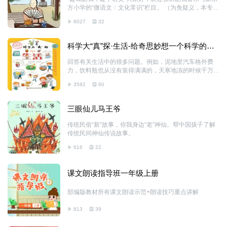
例，参考其他同类权威著述，根据自己的理解补入了平时
方小学的“微语文：文化常识”栏目。 （为免疑义，本专辑
阅读古籍、讲授课本时的许多事例，编著了这本在解释概
声音内容均为非独家内容）
念的基础上、适当拓展延伸并作阐析的书。 全书共分八
6027
32
个方面的内容，称谓、历法、职官、地理、科
科学大“真”探·生活-给奇思妙想一个科学的答
案
回答有关生活中的很多问题。例如，泥地里汽车格外费
力，饮料瓶也从没有装得满满的，天寒地冻的时候千万不
要舔冰块……这些令父母感到为难的问题，答案全都在这
3582
60
本书里呢！
三眼仙儿马王爷
传统民俗“新”故事，你我身边“老”神仙。帮中国孩子了解
传统民间神仙传说故事。
616
22
课文朗读指导班一年级上册
部编版教材所有课文朗读示范+朗读技巧重点讲解
813
39