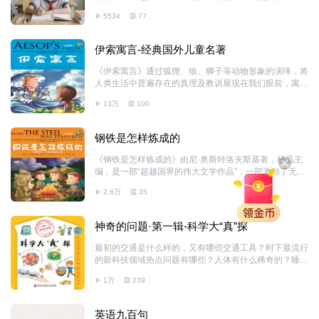
八、各位同学的疑问答疑，可通过留言、私信或者提出比
专辑把造句子变成搭房子超有趣的游戏。 每天睡前花10
较复杂的问题 本节目旨在于帮助高中同学完成学业及考
5534
77
分钟，就能跟着学句子建筑法，我们会先打好句子“地
试，其他朋友也可
基”，分清句子里的“主角”和它的动作，搭建好简单句子的
小房子。 再慢慢给房子添装饰，加修饰词让句子更生
伊索寓言-经典国外儿童名著
动，还会教大家把短句拼成漂亮的长段落 。 不用费劲儿
刷题，睡前听一听记一记，轻松掌握作文基础，让你下笔
《伊索寓言》通过狐狸、狼、狮子等动物形象的演绎，将
写作文时，再也不用发愁凑句子，快快来听起来吧！
人类生活中普遍存在的真理及教训展现在我们眼前，寓意
深远、生动有趣。让孩子们在欢笑中感悟人生的真谛，在
13万
100
成长过程中慢慢领悟其蕴涵的哲理。
钢铁是怎样炼成的
《钢铁是怎样炼成的》由尼·奥斯特洛夫斯基著，杨晶主
编，是一部“超越国界的伟大文学作品”，一部激励了无数
人的经典佳作，问世以来几十年长盛不衰。小说成功塑造
2.6万
35
了青年布尔什维克保尔·柯察金的英雄形象，通过主人公
的生活道路，揭示了苏维埃国家的新一代，在激烈的革命
风暴中，锻炼成为具有钢铁般的坚强意志和崇高品德的无
神奇的问题·第一辑-科学大“真”探
产阶级英雄人物的过程。1942年被译介到中国，是在中
国最具影响力的外国文学作品之一；教育部最新颁布的
最初的交通是什么样的，又有哪些交通工具？时下最流行
《普通高中语文课程标准》将其指定为学生必读书。
的新科技领域热点问题有哪些？人体有什么稀奇的？睡觉
时为什么要闭眼？耳朵进水后怎么就听不到声音了？泥地
1万
239
里汽车行进为什么格外费力？为什么天寒地冻的时候千万
不要舔冰块？本书以一问一答的方式，给孩子科普了交
通、人体、科技、生活等诸多方面的问题。通过阅读本
英语九百句