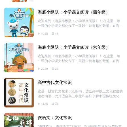
趣和启发。 除了课文内容的学习，本剧还鼓励孩子们发
挥想象力，培养对文学和语言的热爱，帮助孩子们更深入
海底小纵队：小学课文阅读（四年级）
地理解文本背后的意义和作者的意图。 加入巴克队长和
呱唧的朗读之旅，一起在语文知识的海洋中航行，探索学
欢迎来到《海底小纵队：小学课文阅读》！ 在这里，每
习的乐趣，感受语言的魅力吧！
一课的小学课文都化作了一段段生动有趣的音频，在海底
小纵队的带领下，孩子们可以轻松愉快地学习语文知识，
4015
43
理解课文大意。课文学习将变得不再单调，而是充满了乐
趣和启发。 除了课文内容的学习，本剧还鼓励孩子们发
挥想象力，培养对文学和语言的热爱，帮助孩子们更深入
海底小纵队：小学课文阅读（六年级）
地理解文本背后的意义和作者的意图。 加入巴克队长和
呱唧的朗读之旅，一起在语文知识的海洋中航行，探索学
欢迎来到《海底小纵队：小学课文阅读》！ 在这里，每
习的乐趣，感受语言的魅力吧！
一课的小学课文都化作了一段段生动有趣的音频，在海底
小纵队的带领下，孩子们可以轻松愉快地学习语文知识，
2929
37
理解课文大意。课文学习将变得不再单调，而是充满了乐
趣和启发。 除了课文内容的学习，本剧还鼓励孩子们发
挥想象力，培养对文学和语言的热爱，帮助孩子们更深入
高中古代文化常识
地理解文本背后的意义和作者的意图。 加入巴克队长和
呱唧的朗读之旅，一起在语文知识的海洋中航行，探索学
这是一册古代文化常识汇编书，适合高中以上文化程度的
习的乐趣，感受语言的魅力吧！
读者阅读，尤其适合高三学生和喜好了解中国传统文化知
识的读者阅读。古代文化常识是中华传统文化的一部分，
1436
35
其门类繁多，涉及社会生活的方方面面；专业性强，有一
定的学术性质；又是自2014年以来高考连续考题之一，
涉及面非常广泛，成为高中学生难以逾越的一道门槛。而
微语文：文化常识
且，这类书籍要么过于专业而显难懂，要么罗列概念而显
简单。编者依据高等院校汉语言文学专业《古代汉语》体
"趣味酷我，趣学语文"大家好，欢迎收听酷我音乐与新东