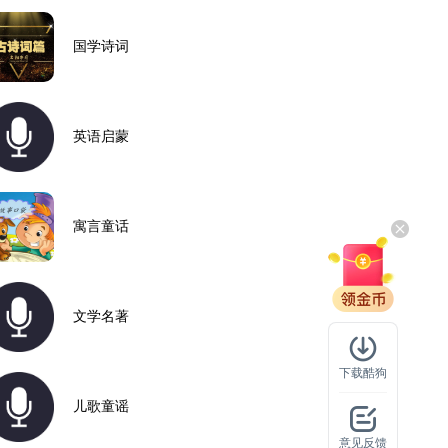
国学诗词
英语启蒙
寓言童话
文学名著
下载酷狗
儿歌童谣
意见反馈