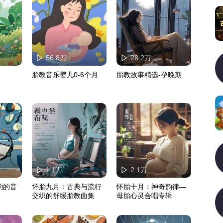
56.8万
28.2万
胎教音乐婴儿0-6个月
胎教故事精选-孕晚期
1.1万
2.1万
约的音
怀胎九月：古典与流行
怀胎十月：神奇韵律—
交织的舒缓胎教曲集
母胎心灵合唱专辑