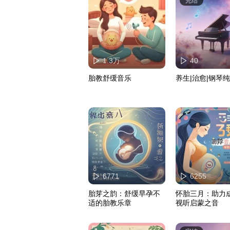
完结
1.3万
40
胎教舒缓音乐
养生|治愈|钢琴
6771
6255
胎芽之韵：舒缓早孕不
怀胎三月：助力
适的胎教乐章
视听启蒙之音