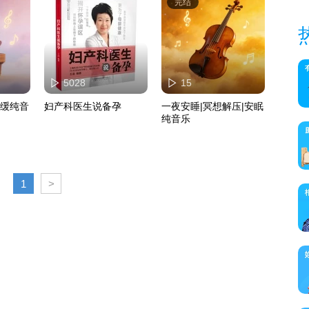
完结
5028
15
舒缓纯音
妇产科医生说备孕
一夜安睡|冥想解压|安眠
纯音乐
1
>