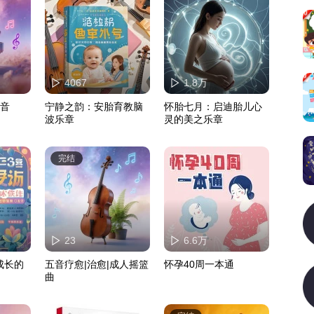
4067
1.8万
纯音
宁静之韵：安胎育教脑
怀胎七月：启迪胎儿心
波乐章
灵的美之乐章
完结
23
6.6万
成长的
五音疗愈|治愈|成人摇篮
怀孕40周一本通
曲