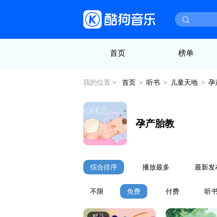
首页
榜单
我的位置 >
首页
>
听书
>
儿童天地
>
孕
孕产胎教
综合排序
播放最多
最新发
不限
免费
付费
听书
精品