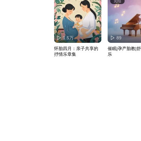
完结
1.5万
89
怀胎四月：亲子共享的
催眠|孕产胎教|
抒情乐章集
乐