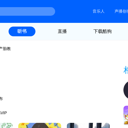
音乐人
声播创
直播
下载酷狗
听书
产胎教
布
VIP