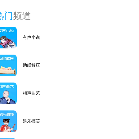
热门
频道
有声小说
助眠解压
相声曲艺
娱乐搞笑