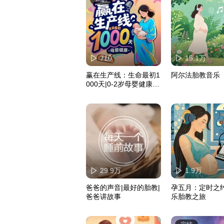
710
15.1万
赢在生产线：生命最初1
阿尔法胎教音乐
000天|0-2岁母婴健康的
家庭指南
29.9万
1.9万
爸爸的声音|最好的胎教|
孕五月：定时之
爸爸讲故事
乐胎教之旅