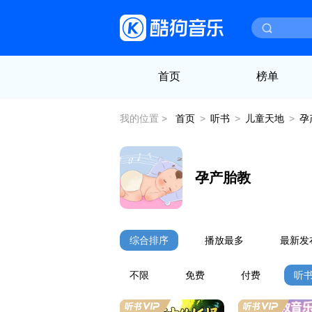
首页
榜单
我的位置 >
首页
>
听书
>
儿童天地
>
孕
孕产胎教
综合排序
播放最多
最新发
不限
免费
付费
听书