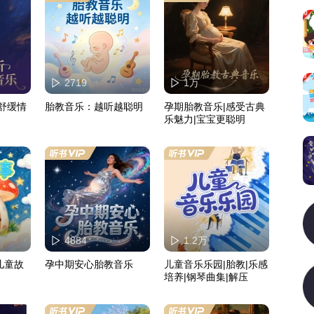
2719
1万
舒缓情
胎教音乐：越听越聪明
孕期胎教音乐|感受古典
乐魅力|宝宝更聪明
4884
1.2万
儿童故
孕中期安心胎教音乐
儿童音乐乐园|胎教|乐感
培养|钢琴曲集|解压