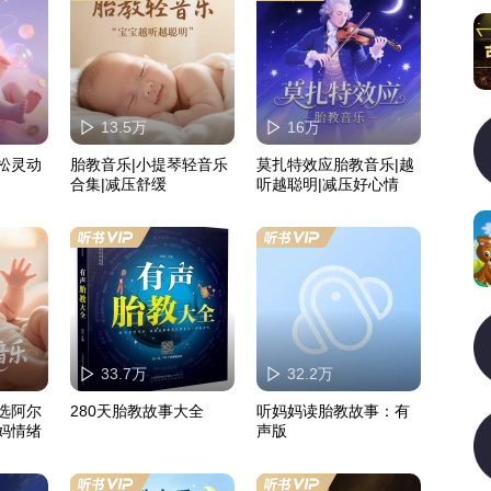
13.5万
16万
松灵动
胎教音乐|小提琴轻音乐
莫扎特效应胎教音乐|越
合集|减压舒缓
听越聪明|减压好心情
33.7万
32.2万
选阿尔
280天胎教故事大全
听妈妈读胎教故事：有
妈情绪
声版