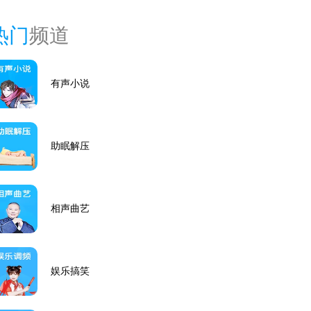
热门
频道
有声小说
助眠解压
相声曲艺
娱乐搞笑