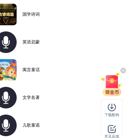
国学诗词
英语启蒙
寓言童话
文学名著
下载酷狗
儿歌童谣
意见反馈