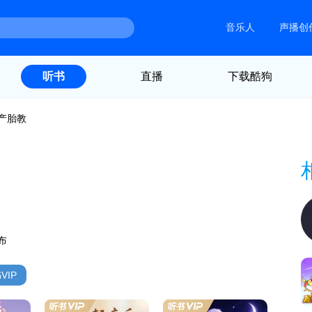
音乐人
声播创
直播
下载酷狗
听书
产胎教
布
VIP