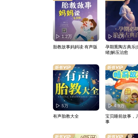
1.2万
1.1万
胎教故事妈妈读:有声版
孕期熏陶古典乐|
绪|解压治愈
5万
4.9万
有声胎教大全
宝贝睡前故事，
事