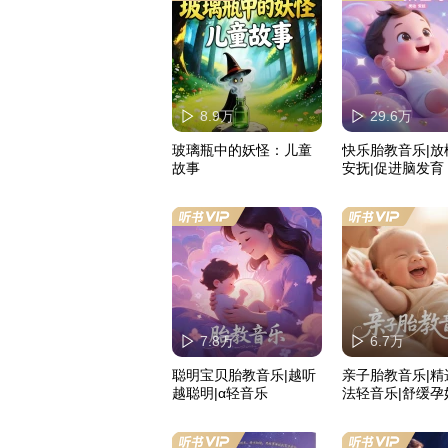
8.9万
29.6万
玻璃瓶中的妖怪：儿童
快乐胎教音乐|放
故事
安抚|促进脑发育
7.8万
6.7万
聪明宝贝胎教音乐|越听
亲子胎教音乐|精
越聪明|α轻音乐
法轻音乐|舒缓孕