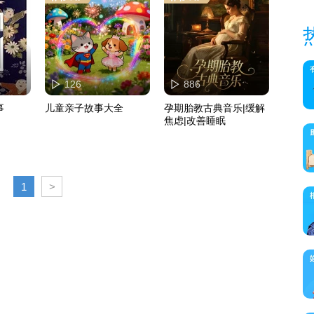
126
886
事
儿童亲子故事大全
孕期胎教古典音乐|缓解
焦虑|改善睡眠
1
>