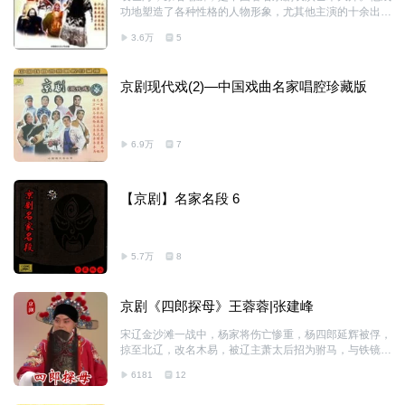
的优秀剧目，发展并提高了京剧旦角的演唱和表演艺术，
功地塑造了各种性格的人物形象，尤其他主演的十余出扮
形成了具有独特风格、大家风范的表演艺术流派——梅
演曹操的剧目赢得了观众广泛的喜爱，被观众美誉为“活
派。他对现代中国戏曲艺术的发展起了承前启后的作用。
3.6万
5
曹操”，开创了以架子花脸主演大型剧目的先河，形成了
在
袁派表演艺术的风格体系。
京剧现代戏(2)—中国戏曲名家唱腔珍藏版
6.9万
7
【京剧】名家名段 6
5.7万
8
京剧《四郎探母》王蓉蓉|张建峰
宋辽金沙滩一战中，杨家将伤亡惨重，杨四郎延辉被俘，
掠至北辽，改名木易，被辽主萧太后招为驸马，与铁镜公
主结婚并育有一子。十五年后，六郎杨延昭与母亲佘太君
6181
12
奉宋王旨意挂帅北征，率大军来到雁门关下。杨四郎得知
消息后思母心切，却因重关相阻难以如愿，只能暗自叹