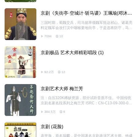
的青年文武老生”，“中国第一老生”等
京剧《失街亭·空城计·斩马谡》王珮瑜|邓沐
玮|陈宇
三国时期，蜀魏交兵，司马懿率领魏军抵达祁山。诸葛亮
料定魏军会攻打汉中咽喉要地街亭，于是选将防守，马谡
主动请令前往，马谡刚愎自用，不听从王平的谏言，执意
7094
10
将营寨扎在山顶，结果遭到魏军围攻，街亭失守。司马懿
乘胜直取西城，此时蜀军兵将大多被调遣在外，西城兵力
空虚。紧急关头，诸葛亮无法抵御，便施用空城之计，司
京剧极品 艺术大师精彩唱段 (1)
马懿兵临城下，怀疑城中有伏兵，不敢贸然进城，最终率
军离去。马谡因贻误军机，返回营中后，诸葛亮为严明军
纪，尽管爱惜马谡的才华，还是忍痛将其挥泪斩杀，并因
自己任人不当，奏明幼主，自请罪责。
92.2万
12
京剧艺术大师 梅兰芳
注：自压320K稀缺资源，部分试听音质不佳。 中国传统
京剧名家名段系列之梅兰芳 ISRC：CN-C13-09-300-00/
A.J8 条 形 码：9787883125044 梅兰芳（1894-196
384.5万
6
1），名澜，字畹华、浣华，祖籍江苏泰州。梅兰芳先生
一生热爱祖国，热爱人民，把毕生精力献给了京剧艺术事
业，在半个多世纪的舞台实践中，他继承传统、勇于创
京剧 (花脸)
新、一丝不苟、精益求精，将我国戏曲艺术的精华集于一
身，创作了众多优美而令人难忘的艺术形象，积累了大量
袁世海，原名瑞麟，是中国著名京剧表演艺术大师。他成