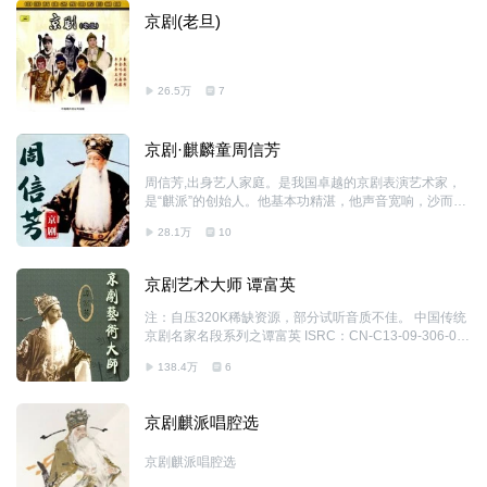
息。铁镜公主看出破绽，再三追问下，杨四郎吐露实情。
京剧(老旦)
公主为助丈夫，设法盗来过关令箭。杨四郎趁夜过关，却
被杨六郎之子杨宗保当作奸细擒获，押送至大营。六郎认
出是四哥后，亲自松绑，并带他去见母亲佘太君等家人。
一家人悲喜交集，互诉别离之情。
26.5万
7
京剧·麒麟童周信芳
周信芳,出身艺人家庭。是我国卓越的京剧表演艺术家，
是“麒派”的创始人。他基本功精湛，他声音宽响，沙而不
嘶，晚年转具苍醇之音色，拔高示反觉圆润，低音更见出
28.1万
10
浑厚特色。他的唱以苍凉遒劲为特色，朴而不直，顿挫有
力，往往有极富曲折跌宕之处，尤其注意抒发人物感情，
高拨子、汉调等唱腔有独特的韵味。
京剧艺术大师 谭富英
注：自压320K稀缺资源，部分试听音质不佳。 中国传统
京剧名家名段系列之谭富英 ISRC：CN-C13-09-306-00/
A·J8 条 形 码：9787883125105 谭富英（1906-1977）
138.4万
6
老生演员，著名京剧表演艺术家，四大须生之一。名豫
升。生于北京，祖籍湖北武昌。曾任北京京剧团副团长。
出身于京剧世家。祖父谭鑫培，父亲谭小培。自幼耳濡目
京剧麒派唱腔选
染，深受其父辈影响。后入富连成科班，向萧长华、王喜
秀、雷喜福等学艺，工老生。坐科六年，在严师督导之
京剧麒派唱腔选
下，打下了坚实的艺术功底。擅长靠把戏，后又在其父谭
小培和老师余叔岩的教导下继承“谭派”和“余派”风格，发