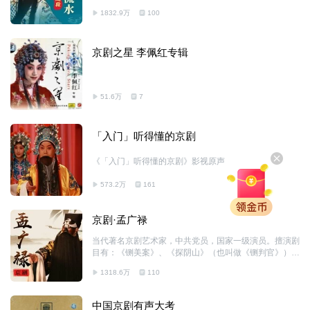
1832.9万
100
京剧之星 李佩红专辑
51.6万
7
「入门」听得懂的京剧
《「入门」听得懂的京剧》影视原声
573.2万
161
京剧·孟广禄
当代著名京剧艺术家，中共党员，国家一级演员。擅演剧
目有：《铡美案》、《探阴山》（也叫做《铡判官》）、
《锁五龙》、《遇皇后·打龙袍》等。
1318.6万
110
中国京剧有声大考