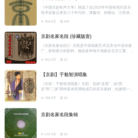
《中国京剧有声大考》精选了自1910年中国有现代音乐
技术设备以来至八十年代间，谭鑫培、孙菊仙、汪笑侬、
刘鸿声、王瑶卿、杨小楼、余叔岩、梅兰芳等120位杰出
356.6万
266
的唱工演员的280个精彩唱段，其中生、旦、净、丑齐
全，唱白兼备，名唱汇萃，百花争妍，有的唱段为世所罕
见，珍贵无比!这套有声大考，不仅具有重要的欣赏价
京剧名家名段 (珍藏版壹)
值，而且具有重要的资料价值，足以代表中国京剧声乐艺
术的最高水平!
《京剧名家名段1》京剧是中国戏曲艺术宝库当中流传最
广，影响最大的剧种。她由多种地方戏曲在北京汇聚、融
合、发展而成，至今已有近170年的历史。在此期间，名
302.5万
10
角辈出，流派纷呈，同时京剧也与唱片结下了不解之缘。
早在清光绪末年（公元1908年前后），最先把留声机和
唱片灌制技术传入我国的百代公司，开始聘请包括“伶界
【京剧】于魁智演唱集
大王”谭鑫培在内的一批京剧名角灌制唱片。这标志着中
国最早的唱片，即京剧唱片从此诞生。从此，几乎所有的
《京剧：于魁智演唱集》京剧，也称“皮黄”，由“西
京剧名家名角都曾被各唱片公司争邀灌片。仅1949年以
皮”和“二簧”两种基本腔调组成它的音乐素材，也兼唱一些
前，大约就有170多位京剧名家名角演唱的1500余个唱
地方小曲调（如柳子腔、吹腔等）和昆曲曲牌。它形成于
段被灌制成唱片。 新中国建立以后，作为当时唯一的国
788.9万
18
北京，时间是在1840年前后，盛行于20世纪三、四十年
有唱片机构，中国唱片社（中国唱片总公司
代，时有“国剧”之称。现在它仍是具有全国影响的大剧
种。它的行当全面、表演成熟、气势宏美，是近代中国戏
京剧名家名段集锦
曲的代表。 中国京剧是中国的“国粹”，已有200年历史。
于魁智，京剧老生演员，回族。通过多年的不断学习和舞
台实践，在继承传统京剧唱法的基础上，吸收了声乐在气
息运用和发音位置上的科学方法，融会贯通，形成了自己
176.3万
18
收放自如、高低不限的演唱风格，被誉为“最具票房魅力