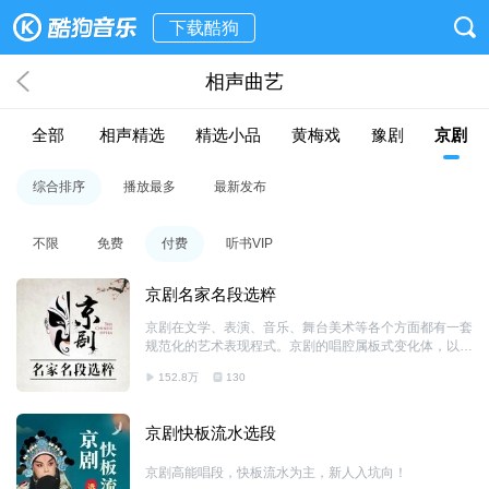
下载酷狗
相声曲艺
全部
相声精选
精选小品
黄梅戏
豫剧
京剧
综合排序
播放最多
最新发布
不限
免费
付费
听书VIP
京剧名家名段选粹
京剧在文学、表演、音乐、舞台美术等各个方面都有一套
规范化的艺术表现程式。京剧的唱腔属板式变化体，以二
簧、西皮为主要声腔。京剧伴奏分文场和武场两大类，文
152.8万
130
场以胡琴为主奏乐器，武场以鼓板为主。京剧的角色分为
生、旦、净、丑、杂、武、流等行当，后三行已不再立专
行。各行当都有一套表演程式，唱念做打的技艺各具特
京剧快板流水选段
色。京剧以历史故事为主要演出内容，传统剧目约有一千
三百多个，常演的在三四百个以上。
京剧高能唱段，快板流水为主，新人入坑向！