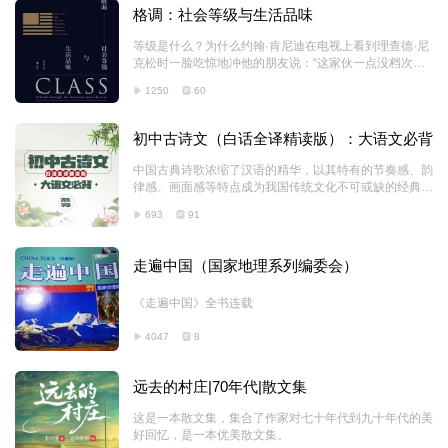
格调：社会等级与生活品味
等级是什么？为什么约翰·肯尼迪在电视上看到理查德·尼
克松时一脸吃惊地冲他的朋友说：“这家伙一点没档次？”
等级是刻意忽视也无法否认的现实存在，不仅体现在容
1250
60
貌、衣着、职业、住房、餐桌举止、休闲方式、谈吐上，
也不仅仅是有多少钱或者能挣多少钱。等级是一系列细微
事物的组合，很难说清楚，但正是这些细微的品质确立了
初中古诗文（白话全译精读版）：大语文必背
你在这个世界上的位置。评判等级的标准绝非只有财富一
项，风范、品味和认知水平同样重要。 作者通过独特的
中国古典诗歌浓缩了汉语的精华，以其特有的节奏感、韵
视角、敏锐的观察、鞭辟入里的分析、机智幽默的文笔，
律感、画面感等特点成为我国传统文化不可或缺的经典。
将美国社会中的社会等级现象描绘得淋漓尽致，对三六九
古诗词因其独特的语言美，可以被认为是最好的语言教
等人的品味作了细致入微的对比，引人发笑又富于启发
693
91
材，值得孩子们从小开始诵读。随着语文教育改革的推
性。书中对美国社会的诸多描述无不折射出当下中国
进，初中古诗文比例大幅提升，已超教材课文...
走遍中国（国家地理系列编委会）
《走遍中国》全书连载
4047
8
远去的村庄|70年代|散文集
这是一本散文集，集合了作家对七十年代到九十年代的美
好回忆，是一本优美散文集。