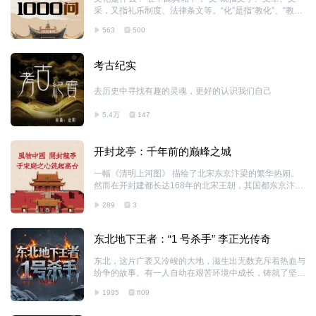
采，又指礼乐制度、法律条文等。“化”是指“教化”、“教
行”；“文化”从某种角度来说，就是指以礼乐制度教化百
563
500
姓。在西方，“文化”一词源于拉丁文cultura，原义是指农
耕及对植物的培育。在不断的...
考古纪实
去历史中寻找有趣的灵魂，更好的认识我们自己
5.4万
147
开封龙亭：千年前的巅峰之城
一幅《清明上河图》 描绘了北宋东京汴梁的繁华热闹。
然而在开封建都长达168年的北宋王朝，其国都东京汴梁
城却在盛极之后又遭兵燹，历史的漫漫长河兴衰更替，而
289
3
今，也唯有北京紫禁城一处正朔宫殿留存至今。 北宋的
皇宫会是什么样？ 探究北宋的皇宫的下落一直是考古工
作者的目标，但开展北宋皇宫的考古工作却困难重重。由
东北地下王者：“1 号杀手” 李正光传奇
于黄河的冲击，开封地区堆积了深厚的淤泥、以及高地下
水位都将遗址深深掩埋于地下。直至1981年的一次考古
东北，这片广袤又冷峻的大地，滋生出无数充斥着热血与
发现，为我们揭开北宋皇宫神秘面纱提供了契机。 这一
纷争的故事。有一人自幼在艰苦环境中成长，铸就了坚韧
年，为了改善龙亭潘湖的水质，开封市城建局园林处将潘
不拔又心狠手辣的性格。一次机缘巧合，其踏入黑道，依
湖水抽干，人们在淤泥下发现了大量的龙纹瓦当、滴水、
1995
609
靠远超常人的冷静与狠辣，迅速于血腥残酷的东北黑道崭
筒瓦等建筑构件，有的瓷器上还印有“周府
露头角，被称作“1号杀手”，每次行动皆...