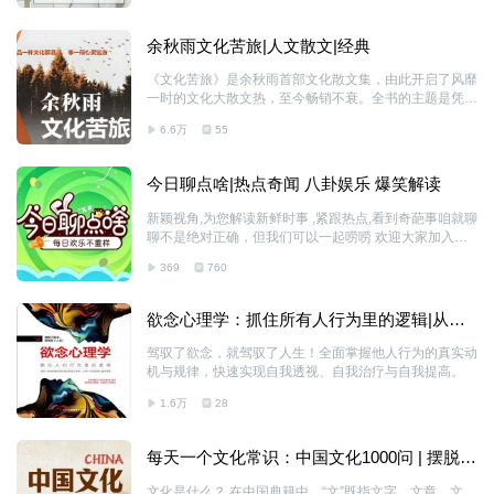
余秋雨文化苦旅|人文散文|经典
《文化苦旅》是余秋雨首部文化散文集，由此开启了风靡
一时的文化大散文热，至今畅销不衰。全书的主题是凭借
山水风物以寻求文化灵魂和人生真谛，探索中国文化的脉
6.6万
55
络。 翻开这本书，跟随作者寻访中华文明的重要遗址，
从自然山水到人文山水，犹如开始一段又一段心灵的旅
程，通过一个个古今物像，将历史的深邃苍凉见于笔端，
今日聊点啥|热点奇闻 八卦娱乐 爆笑解读
把笔触指向文化人格和文化良知，展示出对历史、对文
化，以及对生命的追问。 余秋雨，作家、学者。一九四
新颖视角,为您解读新鲜时事 ,紧跟热点,看到奇葩事咱就聊
六年八月生，浙江人。二十世纪八十年代中期，被推举为
聊不是绝对正确，但我们可以一起唠唠 欢迎大家加入我
当时中国内地最年轻的高校校长，并出任上海市中文专业
们，一起畅聊探讨!
教授评审组组长，兼艺术专业教授评审组组长。曾获“国
369
760
家级突出贡献专家”“上海十大高教精英”“中国最值得
欲念心理学：抓住所有人行为里的逻辑|从行
为细节观察人心|人性
驾驭了欲念，就驾驭了人生！全面掌握他人行为的真实动
机与规律，快速实现自我透视、自我治疗与自我提高。
1.6万
28
每天一个文化常识：中国文化1000问 | 摆脱思
维贫穷的最好方式 | 宫廷规制帝后故事
文化是什么？ 在中国典籍中，“文”既指文字、文章、文