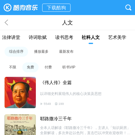
下载酷狗
人文
法律讲堂
诗词歌赋
读书思考
社科人文
艺术美学
综合排序
播放最多
最新发布
不限
免费
付费
听书VIP
《伟人传》全篇
以详细史料展现伟人的核心决策及思想
5549
199
耶路撒冷三千年
全本人话解读《耶路撒冷三千年》，主讲人「知识厨房」
全新解读，多次奔赴以色列，直击巴以冲突欢迎收听！