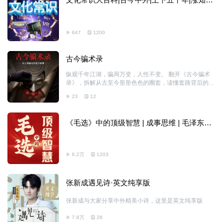
有谈资
647
1200
古今骗术录
纵观千年江湖，骗局万变，人性不变。 翻开《古今骗术
录》，拆解从古至今形形色色的圈套，读懂套路背后的人
心，守住自己的钱财与底线。
23
12
《毛选》中的顶级智慧 | 成事思维 | 毛泽东选
集
6.2万
1203
张新成遇见诗·英文纯享版
张新成与大家分享中外精美小诗，这里是英文纯享版
7.8万
28