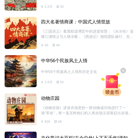
曾经被克林顿和基辛格视若珍宝的经典书籍。 无论是犹
3.2万
35
太人还是基督徒或者是穆斯林，都相信耶路撒冷是上帝挑
选的地方，巴勒斯坦是上帝挑选的土地。上帝在这里创造
了第一个人类 - 亚当。 这本书不仅仅是一本历史书，更
四大名著情商课：中国式人情世故
是一本帮助我们理解人类文明的经典，看完这本书我们了
解到犹太教，基督教和伊斯兰教是如何起源和发展的，更
《三国演义》看透权谋博弈中的进退智慧；《水浒传》读
好的理解犹太文明，希腊文明，罗马，波斯，阿拉伯文明
懂江湖情义与人情冷暖；《西游记》领悟团队修行、克服
以及突厥文明的发展脉络，明白当今复杂的中东格局是是
心魔的处世之道；《红楼梦》窥见大家族里细腻复杂的人
如何形成的，阿以冲突将来又会走向何方。 请跟我们一
40
40
际周旋。四大名著不只是经典故事，更是一部鲜活的中国
起走进这本历史巨著，聆听耶路撒冷的故事！
式人情教科书。跳出简单的剧情解读，抛开枯燥文学分
析，从人物抉择、对话博弈、利害关系入手，拆解藏在文
中华56个民族风土人情
字里的沟通心法、识人技巧、处事分寸。无论职场交往、
人际相处，还是自我心态修炼，都能从古今人物的得失之
中华56个民族风土人情和历史文化
中汲取经验，学会通透识人、稳重行事，在现实生活中从
容应对各类人际关系。
1.6万
55
动物庄园
《动物农场》讲述农场里的一群动物成功地进行了一
场“革命”，将一直压榨他们的人类农场主琼斯赶出农场，
并建立了一个没有压迫和剥削的平等的动物社会。不过，
926
38
他们新的动物领袖——猪们，穿上衣服，并篡取了革命的
果实，成为比人类农场主更糟糕的统治者。动物们又和以
前一样过着悲惨的生活。
文化常识大百科|古今中外|上下五千年|涨知识