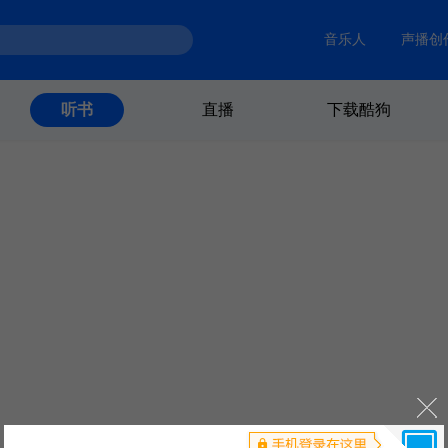
音乐人
声播创
直播
下载酷狗
听书