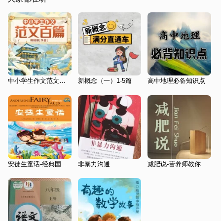
中小学生作文范文百篇|王王王小鱼演播
新概念（一）1-5篇
高中地理必备知识点
安徒生童话-经典国外儿童名著
非暴力沟通
减肥说-营养师教你减脂瘦身健康饮食养生