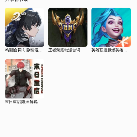
鸣潮|台词向|剧情混剪|星炬学院
王者荣耀动漫台词
英雄联盟超燃英雄台词BGM
末日重启|漫画解说