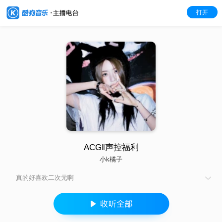
打开
ACG‖声控福利
小k橘子
真的好喜欢二次元啊