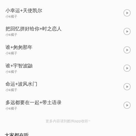
小幸运+天使凯尔
小k橘子
把回忆拼好给你+时之恋人
小k橘子
谁+匆匆那年
小k橘子
谁+宇智波鼬
小k橘子
命运+波风水门
小k橘子
多远都要在一起+带土语录
小k橘子
更多内容请到酷狗app收听~
大家都在听