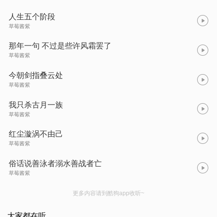
人生五个阶段
草莓酱紫
那年一句 不过是些许风霜罢了
草莓酱紫
今朝剑指叠云处
草莓酱紫
我只杀古月一族
草莓酱紫
红尘漩涡不由己
草莓酱紫
俗话说善泳者溺水善战者亡
草莓酱紫
更多内容请到酷狗app收听~
大家都在听