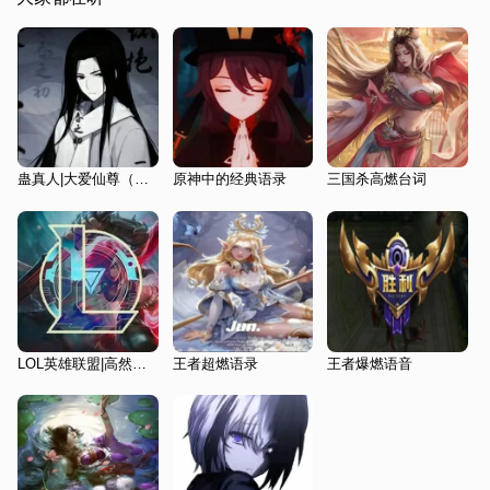
蛊真人|大爱仙尊（语录）
原神中的经典语录
三国杀高燃台词
LOL英雄联盟|高然台词
王者超燃语录
王者爆燃语音