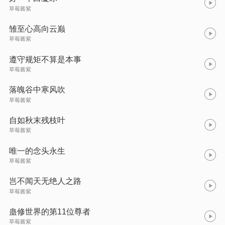
草莓酱紫
雏至心高向云巅
草莓酱紫
遵守规矩不算是本事
草莓酱紫
落魄谷中寒风吹
草莓酱紫
自如秋末残枝叶
草莓酱紫
唯一的念头永生
草莓酱紫
岂不闻天无绝人之路
草莓酱紫
蛊修世界的第11位尊者
草莓酱紫