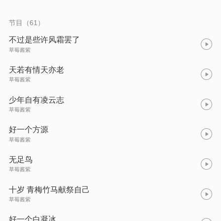
节目（61）
不过是些许风霜罢了
草莓酱紫
天若有情天亦老
草莓酱紫
少年自有凌云志
草莓酱紫
好一个方源
草莓酱紫
无足鸟
草莓酱紫
十岁 青梅竹马献祭自己
草莓酱紫
好一个白凝冰