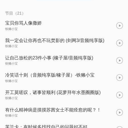
节目（21）
宝贝你骂人像撒娇
铁獭小宝
我一定会让你再也不玩焚影的 (剑网3/音频纯享版)
铁獭小宝
让自己放松的23件小事 (橡子屋/音频纯享版)
铁獭小宝
冷笑话十则（音频纯享版/橡子屋）-铁獭小宝
铁獭小宝
开工莫嗟叹，诸事皆顺利 (花萝拜年水墨圈圈版)
铁獭小宝
有什么精神病是摸摸苏茜女士不能痊愈的呢？！
铁獭小宝
芙兰卡：有时候多找找自己的问题好不好