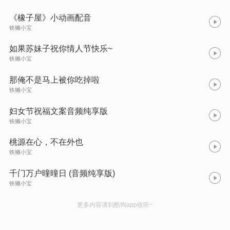
《橡子屋》小动画配音
铁獭小宝
如果苏妹子祝你情人节快乐~
铁獭小宝
那俺不是马上被你吃掉啦
铁獭小宝
妇女节祝福文案音频纯享版
铁獭小宝
桃源在心，不在外也
铁獭小宝
千门万户曈曈日 (音频纯享版)
铁獭小宝
更多内容请到酷狗app收听~