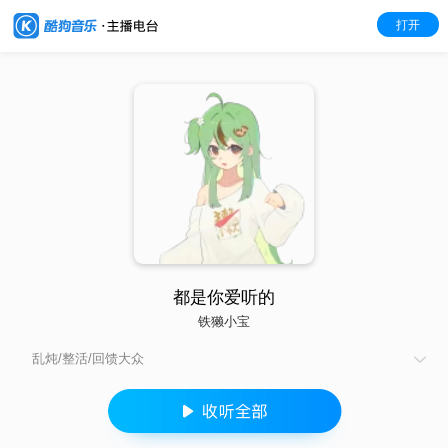
打开
都是你爱听的
铁獭小宝
乱炖/整活/回馈大众