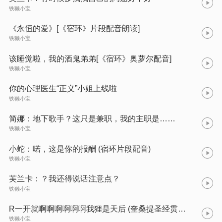
铁獭小宝
《永恒的爱》[《宿环》片段配音朗读]
铁獭小宝
该睡觉啦，我的酒鬼弟弟[《宿环》奥萝尔配音]
铁獭小宝
你的心理医生“正义”小姐上线啦
铁獭小宝
简娜：地下歌手？这只是兼职，我的主职是……
铁獭小宝
小蛇：喏，这是你的报酬 (宿环片段配音)
铁獭小宝
芙兰卡：？我还得说话注意点？
铁獭小宝
R一开就啊啊啊啊啊啊我狸是天后 (奎桑提圣经贯口-阿狸ver.)
铁獭小宝