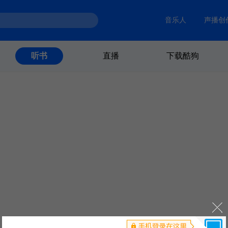
音乐人
声播创
直播
下载酷狗
听书