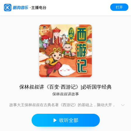
打开
保林叔叔讲《百变·西游记》|必听国学经典
保林叔叔讲故事
故事大王保林叔叔在古典名著《西游记》的基础上，脑动大开，
挖掘孙悟空、唐僧、猪八戒、沙僧等人性格中的闪光点，并将历
史、典故、成语、民俗等知识融入故事，启发孩子想象力，培养
孩子勇敢、坚持、乐观精神和团队意识。