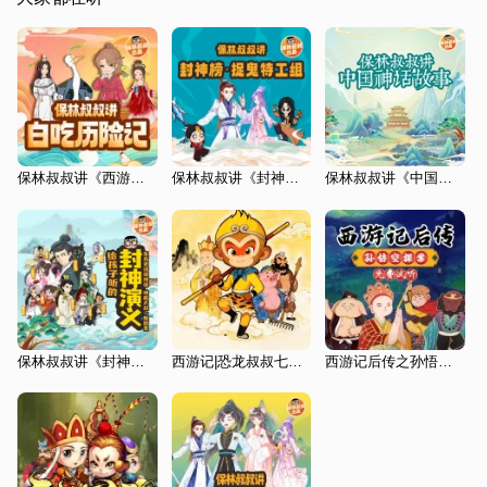
保林叔叔讲《西游记前传·白吃历险记》
保林叔叔讲《封神榜·捉鬼特工组》
保林叔叔讲《中国神话故事》
保林叔叔讲《封神榜》
西游记|恐龙叔叔七十二变声
西游记后传之孙悟空探案 | 试听版