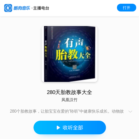
打开
280天胎教故事大全
凤凰汉竹
280个胎教故事，让胎宝宝在爱的“聆听”中健康快乐成长。动物故
事、王子故事、公主故事、国学故事、名人故事……一个个小时
候听过的故事被娓娓道来，给准爸爸推荐适合读的故事，让胎宝
宝像爸爸那样幽默睿智，进取不已。 声明：本音频内容来自江苏
凤凰科学技术出版社出版的《有声胎教大全》一书，版权归属为