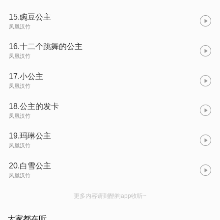
15.豌豆公主
凤凰汉竹
16.十二个跳舞的公主
凤凰汉竹
17.小公主
凤凰汉竹
18.公主的发卡
凤凰汉竹
19.玛琳公主
凤凰汉竹
20.白雪公主
凤凰汉竹
更多内容请到酷狗app收听~
大家都在听