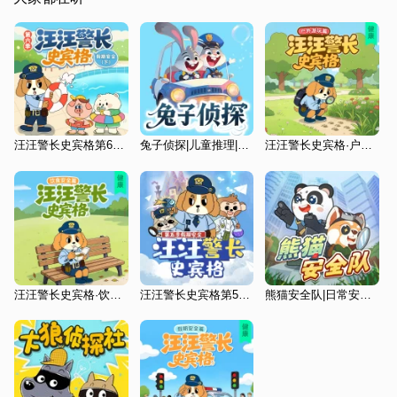
汪汪警长史宾格第6季|假期安全下|幼儿日常安全|晚安爸爸
兔子侦探|儿童推理|童话故事
汪汪警长史宾格·户外游玩篇
汪汪警长史宾格·饮食安全篇
汪汪警长史宾格第5季|假期安全上|幼儿日常安全|晚安爸爸
熊猫安全队|日常安全科普|儿童睡前故事