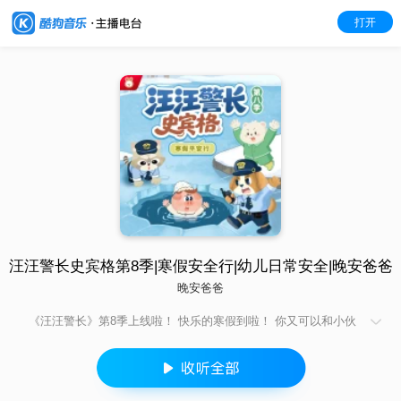
打开
汪汪警长史宾格第8季|寒假安全行|幼儿日常安全|晚安爸爸
晚安爸爸
《汪汪警长》第8季上线啦！ 快乐的寒假到啦！ 你又可以和小伙
伴们一起，堆雪人，打雪仗或者和爸爸妈妈一起外出旅行…… 怎
样让快乐的寒假更平安呢？ 跟着汪汪警长，学习寒假安全技能，
解锁寒假安全密码吧！