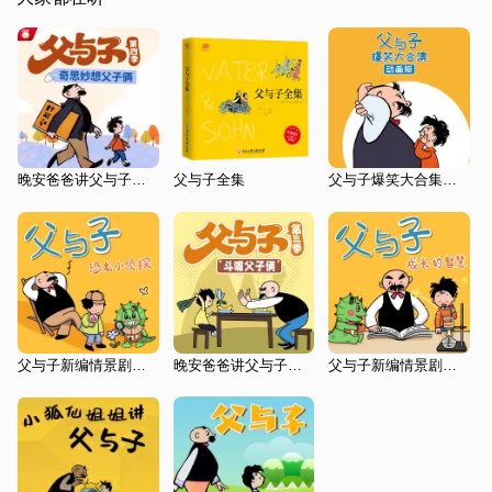
晚安爸爸讲父与子第4季|奇思妙想父子俩|爆笑情景剧|亲子笑话
父与子全集
父与子爆笑大合集（动画版）|风靡全球经典
父与子新编情景剧：恐龙小侦探
晚安爸爸讲父与子第3季|斗嘴父子俩|爆笑情景剧|亲子笑话
父与子新编情景剧：成长的智慧