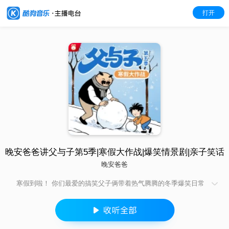
打开
晚安爸爸讲父与子第5季|寒假大作战|爆笑情景剧|亲子笑话
晚安爸爸
寒假到啦！ 你们最爱的搞笑父子俩带着热气腾腾的冬季爆笑日常
回来咯！ 外面雪花飘飘，家里笑声冒泡！ 这个寒假，儿子又有什
么奇思妙想？老爸又该如何接招？ 系好围巾，抱紧热水袋，父与
子第五季——寒假大作战，温暖出发！