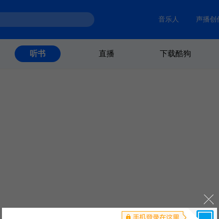
音乐人
声播创
直播
下载酷狗
听书