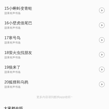
15小蝌蚪变青蛙
甜果有声书场
16小壁虎借尾巴
甜果有声书场
17寒号鸟
甜果有声书场
18萤火虫找朋友
甜果有声书场
19狼来了
甜果有声书场
20狐狸和乌鸦
甜果有声书场
更多内容请到酷狗app收听~
大家都在听