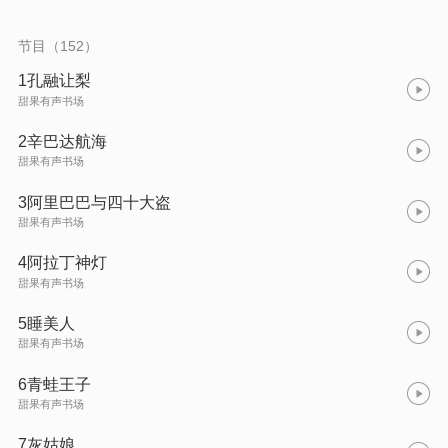
观向上的性格，收获满满的快乐与成长。
节目（152）
1孔融让梨
甜果有声书场
2辛巴达航海
甜果有声书场
3阿里巴巴与四十大盗
甜果有声书场
4阿拉丁神灯
甜果有声书场
5睡美人
甜果有声书场
6青蛙王子
甜果有声书场
7灰姑娘