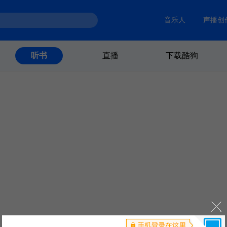
音乐人
声播创
直播
下载酷狗
听书