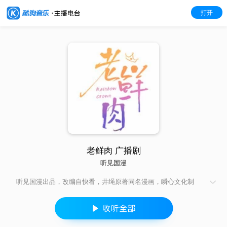
打开
老鲜肉 广播剧
听见国漫
听见国漫出品，改编自快看，井绳原著同名漫画，瞬心文化制
作，轻喜甜宠广播剧《老鲜肉》10月30日起，每周六更新~ 看落
难太子与纯情洋匪上演一场跨越身份的甜蜜爱恋！ ◆简介◆ 万禧
国的三皇子权倾是全民追捧的国民偶像，也是整个家族的眼中
钉。毫无心机与野心的权倾在26岁那年就被二哥权释陷害入狱，