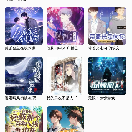
反派金主在线养崽|甜宠＆搞笑
他从雨中来 广播剧｜哪吒2敖丙同cv
带着光走向你|埃文&天花板
暖雨晴风初破冻|双男主|年下竹马|纯爱
我的男友不是人 广播剧
无限：惊悚游戏