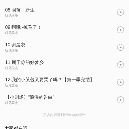
08 陨落，新生
听见国漫
09 啊哦~掉马了！
听见国漫
10 谢衾衣
听见国漫
11 属于你的好梦乡
听见国漫
12 我的小哭包又要哭了吗？【第一季完结】
听见国漫
【小剧场】“浪漫的告白”
听见国漫
更多内容请到酷狗app收听~
大家都在听