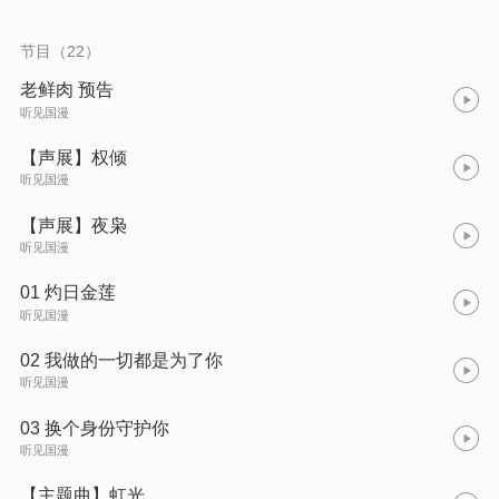
也与他收养的小男孩崽崽天各一方。十年后，出狱的权倾一无所
有，在他险些沦为被拍卖的玩物时，一个神秘的“夜枭”出现救下了
他…… ◆企划组◆ 出品人：赵倩、陈安妮 平台监制：刘青艳、
节目（22）
家书、若尘 制作人：十一 ◆制作组◆ 导演：伤洛 统筹：绵绵 协
助：乔乔 编剧：乌鸦 后期：天啦噜 录音师：妖怪 原创音乐制
老鲜肉 预告
作：乐馨音乐 ◆配音组◆ 权倾：瀚墨@瀚墨Locked 夜枭（巫落
听见国漫
虹）：小红@我是倔强的小红红 唐江：马语非 权厉：魏一凡 权
芒：胡霖 谢衾衣：江月 吕樁：子玉 杀无赦：伤洛 布莱克：高旭
【声展】权倾
东 参与演员：四喜、曹一茜、龙十三、朔小兔、夜叉、万纯、李
听见国漫
嘉祥、李冠辰、余昌宇、拾酒、舒小耗纸等 ◆主题曲◆ 演唱
Artist:帝听sakya 作词Lyricist:贰哲@乐馨音乐 作曲Composer:洪
施锐/徐一@乐馨音乐 编曲Arrangement:洪施锐@乐馨音乐 制作
【声展】夜枭
人Producer:徐一@乐馨音乐 混音、母带Mixing、Mastering
听见国漫
:HJLL@乐馨音乐 音乐制作Production Company:杭州乐馨文化艺
术有限公司 音乐统筹Promotion:贰哲@乐馨音乐
01 灼日金莲
听见国漫
02 我做的一切都是为了你
听见国漫
03 换个身份守护你
听见国漫
【主题曲】虹光