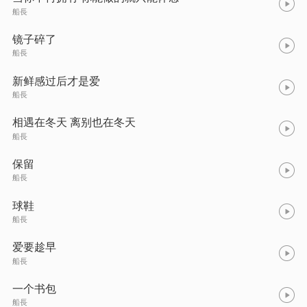
船長
镜子碎了
船長
新鲜感过后才是爱
船長
相遇在冬天 离别也在冬天
船長
保留
船長
球鞋
船長
爱要趁早
船長
一个书包
船長