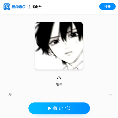
打开
范
船長
爱