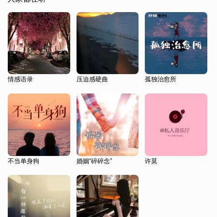
情感语录
压迫感硬曲
孤独治愈所
不当单身狗
婚姻“碎碎念”
许莫