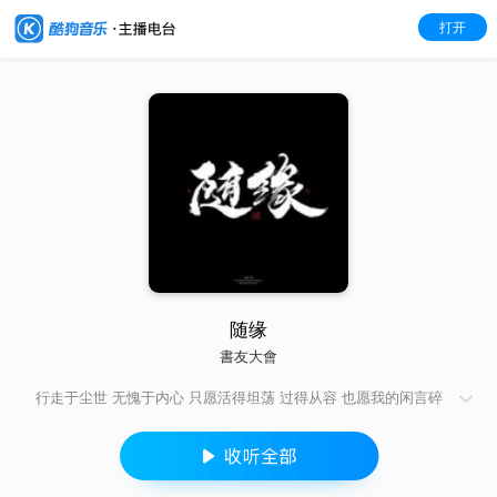
打开
随缘
書友大會
行走于尘世 无愧于内心 只愿活得坦荡 过得从容 也愿我的闲言碎
语 能为你带来片刻思考