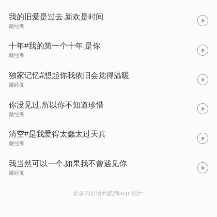
我的旧爱是过去,新欢是时间
藏经阁
十年#我的第一个十年,是你
藏经阁
独家记忆#想起你我依旧会觉得温暖
藏经阁
你没见过,所以你不知道珍惜
藏经阁
清空#是我爱得太蠢太过天真
藏经阁
我当然可以一个,如果我不曾遇见你
藏经阁
更多内容请到酷狗app收听~