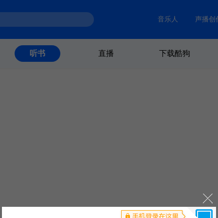
音乐人
声播创
直播
下载酷狗
听书