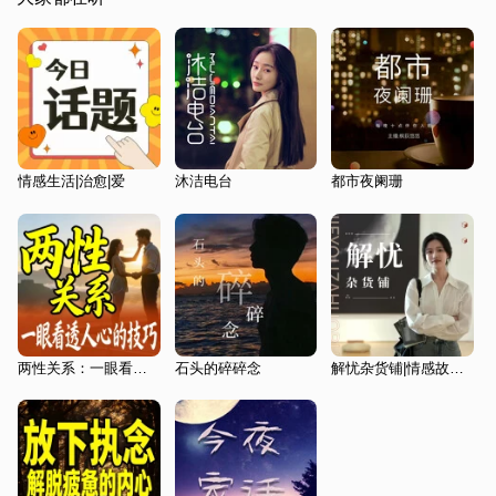
情感生活|治愈|爱
沐洁电台
都市夜阑珊
两性关系：一眼看透人心的技巧
石头的碎碎念
解忧杂货铺|情感故事，暖心疗愈|云朵儿