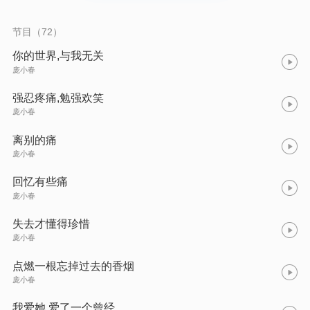
节目（72）
你的世界,与我无关
庞小春
强忍疼痛,勉强欢笑
庞小春
离别的痛
庞小春
回忆有些痛
庞小春
失去才懂得珍惜
庞小春
点燃一根忘掉过去的香烟
庞小春
我爱她,爱了一个曾经