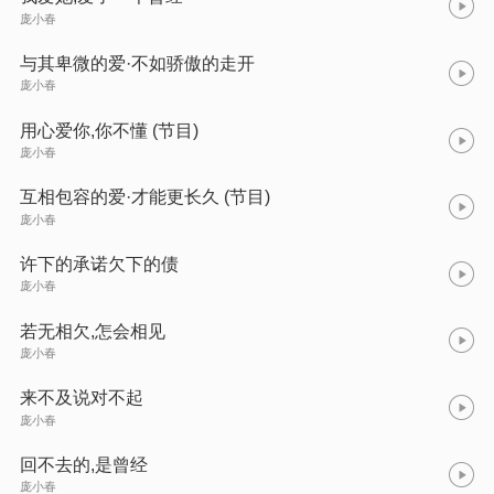
庞小春
与其卑微的爱·不如骄傲的走开
庞小春
用心爱你,你不懂 (节目)
庞小春
互相包容的爱·才能更长久 (节目)
庞小春
许下的承诺欠下的债
庞小春
若无相欠,怎会相见
庞小春
来不及说对不起
庞小春
回不去的,是曾经
庞小春