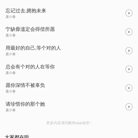
忘记过去,拥抱未来
庞小春
宁缺毋滥定会得偿所愿
庞小春
用最好的自己,等个对的人
庞小春
总会有个对的人在等你
庞小春
愿你深情不被辜负
庞小春
请珍惜你的那个她
庞小春
更多内容请到酷狗app收听~
大家都在听