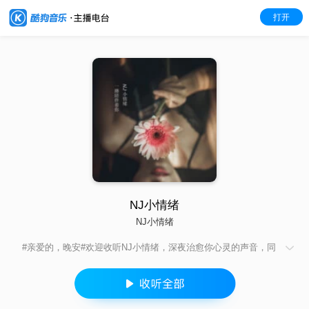
打开
NJ小情绪
NJ小情绪
#亲爱的，晚安#欢迎收听NJ小情绪，深夜治愈你心灵的声音，同
时又是一棵情感树洞，欢迎倾诉，我是主播小情绪，我在这儿等
着你，每晚九点九，和大家道一声晚安，与你不见不散。