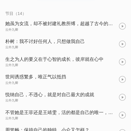
节目（14）
她虽为女流，却不被封建礼教所缚，超越了古今的众多女子
云外九卿
朴树：我不讨好任何人，只想做我自己
云外九卿
生之为人的要义在于心智的成长，彼岸就在心中
云外九卿
世间诱惑繁多，唯正气以抵挡
云外九卿
悦纳自己，不违心，就是对自己最大的成就
云外九卿
不管她是王菲还是王靖雯，活的都是自己的唯一，不被概念裹挟
云外九卿
周笔畅：保持自己的独特，小众又怎样？