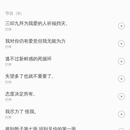
节目（9）
三叩九拜为我爱的人祈福挡灾。
打烊
我对你仍有爱意但我无能为力
打烊
逃不过新鲜感的死循环
打烊
失望多了也就不重要了。
打烊
态度决定所有。
打烊
我尽力了 怪我。
打烊
摇到骰子第七面 回到见你的第一面