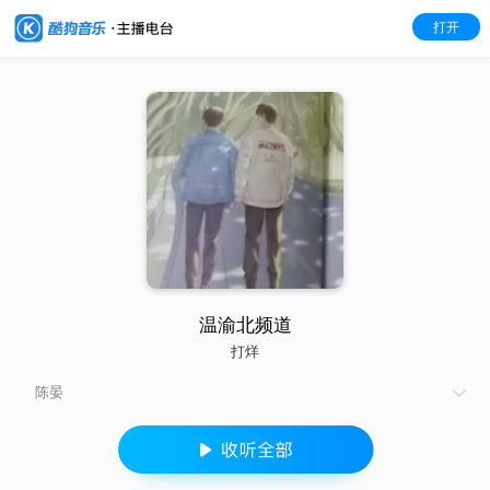
打开
温渝北频道
打烊
陈晏