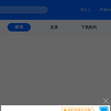
音乐人
声播创
直播
下载酷狗
听书